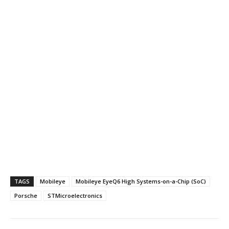
TAGS
Mobileye
Mobileye EyeQ6 High Systems-on-a-Chip (SoC)
Porsche
STMicroelectronics