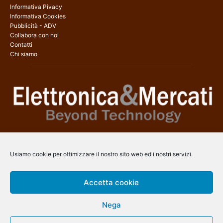
Informativa Pivacy
Informativa Cookies
Pubblicità - ADV
Collabora con noi
Contatti
Chi siamo
Elettronica & Mercati è il sito web dedicato a tutti gli aspetti
dell’elettronica professionale e dell’industria dei semiconduttori, con
Usiamo cookie per ottimizzare il nostro sito web ed i nostri servizi.
una copertura a 360° che coinvolge tecnologie, prodotti, mercati e
aziende.
Accetta cookie
Contatti:
info@arscommunication.it
Nega
SEGUICI