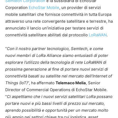
Semtech Corporation
e la sussidiaria di EchoStar
Corporation
EchoStar Mobile
, un provider di servizi
mobile satellitari che fornisce connettività in tutta Europa
attraverso una rete convergente satellitare e terrestre, ha
annunciato il lancio un’iniziativa per testare servizi di
connettività satellitare abilitati dal protocollo
LoRaWAN
.
“
Con il nostro partner tecnologico, Semtech, e come
nuovi membri di LoRa Alliance siamo entusiasti di poter
esplorare l’utilizzo della tecnologia di rete LoRaWAN di
prossima generazione al fine di portare nuovi servizi di
connettività basati su satellite nel mercato dell’Internet of
Things (IoT)
“, ha affermato
Telemaco Melia
, Senior
Director of Commercial Operations di EchoStar Mobile.
“
Ci aspettiamo che i nuovi servizi satellitari LoRa possano
portare nuovi e più bassi livelli di prezzo sul mercato,
aprendo possibilità e opportunità per un mercato molto
più ampio nei settori chiave tra cui logistica, asset