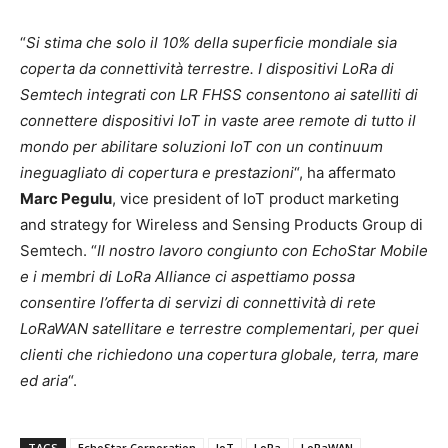
“
Si stima che solo il 10% della superficie mondiale sia
coperta da connettività terrestre. I dispositivi LoRa di
Semtech integrati con LR FHSS consentono ai satelliti di
connettere dispositivi IoT in vaste aree remote di tutto il
mondo per abilitare soluzioni IoT con un continuum
ineguagliato di copertura e prestazioni
“, ha affermato
Marc Pegulu
, vice president of IoT product marketing
and strategy for Wireless and Sensing Products Group di
Semtech. “
Il nostro lavoro congiunto con EchoStar Mobile
e i membri di LoRa Alliance ci aspettiamo possa
consentire l’offerta di servizi di connettività di rete
LoRaWAN satellitare e terrestre complementari, per quei
clienti che richiedono una copertura globale, terra, mare
ed aria
“.
TAGS
EchoStar Corporation
IoT
LoRa
LoRaWAN