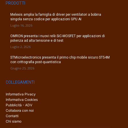
PRODOTTI
Melexis amplia la famiglia di driver per ventilatori a bobina
singola senza codice per applicazioni GPU AI
Luglio 16, 2026
OMRON presenta i nuovi relè SiC-MOSFET per applicazioni di
potenza ad alta tensione e di test
Luglio 2, 2026
STMicroelectronics presenta il primo chip mobile sicuro ST54M
con crittografia post-quantistica
Giugno 25, 2026
COLLEGAMENTI
Informativa Pivacy
Informativa Cookies
Pubblicità - ADV
Collabora con noi
Contatti
Chi siamo