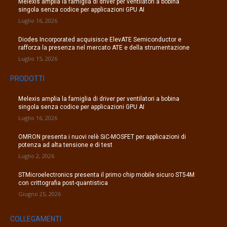
Melexis amplia la famiglia di driver per ventilatori a bobina
singola senza codice per applicazioni GPU AI
Luglio 16, 2026
Diodes Incorporated acquisisce ElevATE Semiconductor e
rafforza la presenza nel mercato ATE e della strumentazione
Luglio 15, 2026
PRODOTTI
Melexis amplia la famiglia di driver per ventilatori a bobina
singola senza codice per applicazioni GPU AI
Luglio 16, 2026
OMRON presenta i nuovi relè SiC-MOSFET per applicazioni di
potenza ad alta tensione e di test
Luglio 2, 2026
STMicroelectronics presenta il primo chip mobile sicuro ST54M
con crittografia post-quantistica
Giugno 25, 2026
COLLEGAMENTI