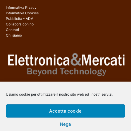
Informativa Pivacy
Informativa Cookies
Pubblicità - ADV
Collabora con noi
Contatti
Chi siamo
Elettronica & Mercati è il sito web dedicato a tutti gli aspetti
dell’elettronica professionale e dell’industria dei semiconduttori, con
Usiamo cookie per ottimizzare il nostro sito web ed i nostri servizi.
una copertura a 360° che coinvolge tecnologie, prodotti, mercati e
aziende.
Accetta cookie
Contatti:
info@arscommunication.it
Nega
SEGUICI