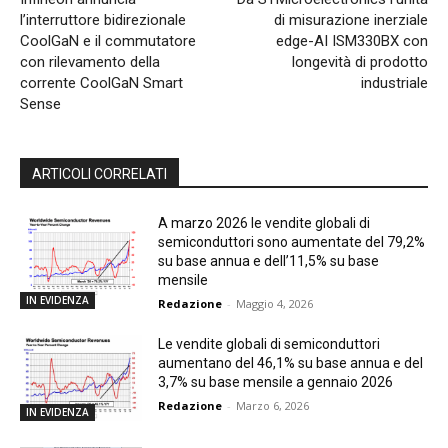
l’interruttore bidirezionale
di misurazione inerziale
CoolGaN e il commutatore
edge-AI ISM330BX con
con rilevamento della
longevità di prodotto
corrente CoolGaN Smart
industriale
Sense
ARTICOLI CORRELATI
A marzo 2026 le vendite globali di
semiconduttori sono aumentate del 79,2%
su base annua e dell’11,5% su base
mensile
IN EVIDENZA
Redazione
-
Maggio 4, 2026
Le vendite globali di semiconduttori
aumentano del 46,1% su base annua e del
3,7% su base mensile a gennaio 2026
Redazione
-
Marzo 6, 2026
IN EVIDENZA