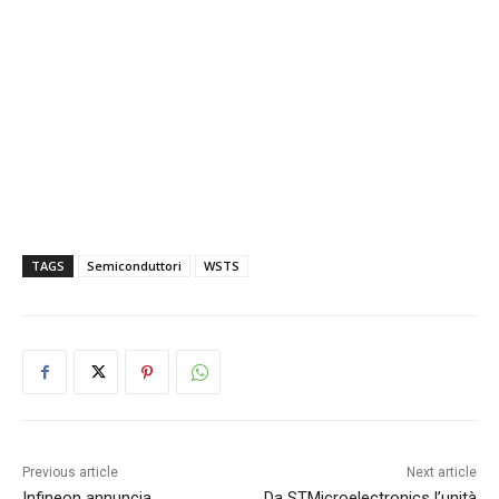
TAGS
Semiconduttori
WSTS
Previous article
Next article
Infineon annuncia
Da STMicroelectronics l’unità