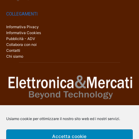
COLLEGAMENTI
Informativa Pivacy
Informativa Cookies
Pubblicità - ADV
Collabora con noi
Contatti
Chi siamo
Elettronica & Mercati è il sito web dedicato a tutti gli aspetti
dell’elettronica professionale e dell’industria dei semiconduttori, con
Usiamo cookie per ottimizzare il nostro sito web ed i nostri servizi.
una copertura a 360° che coinvolge tecnologie, prodotti, mercati e
aziende.
Accetta cookie
Contatti:
info@arscommunication.it