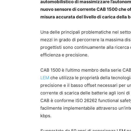
automobilistico di massimizzare l’autonomia 
nuovo sensore di corrente CAB 1500 che offr
misura accurata del livello di carica della b
Una delle principali problematiche nel settore
mezzi in grado di percorrere la massima dista
progettisti sono continuamente alla ricerca d
efficienza e precisione.
CAB 1500 è l’ultimo membro della serie CAB
LEM
che utilizza le proprietà della tecnologia
precisione e il basso offset necessari per u
corrente di scarica delle batterie agli ioni di 
CAB è conforme ISO 26262 functional safety 
facilmente implementabile attraverso un’in
kbps.
Supportato da 50 anni di esperienza LEM nell