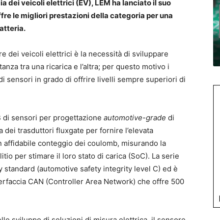
dei veicoli elettrici (EV), LEM ha lanciato il suo
e le migliori prestazioni della categoria per una
atteria.
 dei veicoli elettrici è la necessità di sviluppare
nza tra una ricarica e l’altra; per questo motivo i
i sensori in grado di offrire livelli sempre superiori di
 di sensori per progettazione
automotive-grade
di
 dei trasduttori fluxgate per fornire l’elevata
n affidabile conteggio dei coulomb, misurando la
litio per stimare il loro stato di carica (SoC). La serie
standard (automotive safety integrity level C) ed è
terfaccia CAN (Controller Area Network) che offre 500
o sviluppo di soluzioni di misura elettrica, il sensore