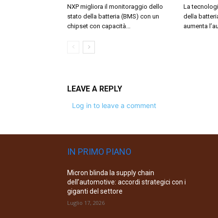
NXP migliora il monitoraggio dello
La tecnologi
stato della batteria (BMS) con un
della batter
chipset con capacità...
aumenta l’au
LEAVE A REPLY
Log in to leave a comment
IN PRIMO PIANO
Micron blinda la supply chain
dell’automotive: accordi strategici con i
giganti del settore
Luglio 17, 2026