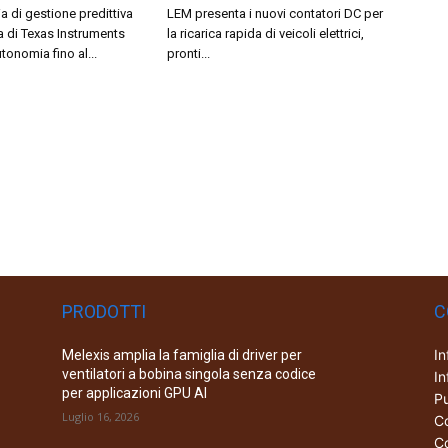
a di gestione predittiva
LEM presenta i nuovi contatori DC per
ia di Texas Instruments
la ricarica rapida di veicoli elettrici,
tonomia fino al...
pronti...
PRODOTTI
C
In
Melexis amplia la famiglia di driver per
ventilatori a bobina singola senza codice
In
per applicazioni GPU AI
Pu
Luglio 16, 2026
Co
Co