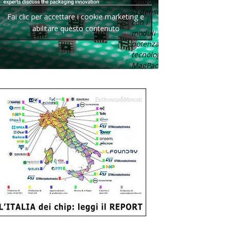
raddoppia
la densità
Fai clic per accettare i cookie marketing e
con i
abilitare questo contenuto
moduli di
potenza con
tecnologia
MagPack.