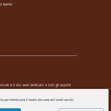
i siamo
rcati è il sito web dedicato a tutti gli aspetti
 professionale e dell’industria dei semiconduttori,
ra a 360° che coinvolge tecnologie, prodotti,
e per ottimizzare il nostro sito web ed i nostri servizi.
de.