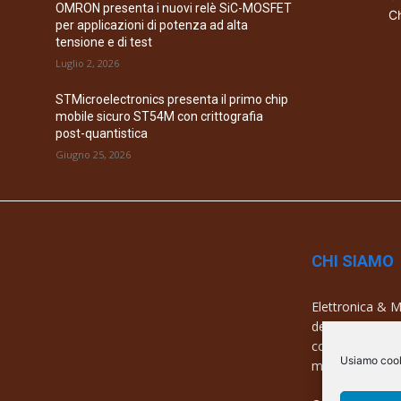
OMRON presenta i nuovi relè SiC-MOSFET
Ch
per applicazioni di potenza ad alta
tensione e di test
Luglio 2, 2026
STMicroelectronics presenta il primo chip
mobile sicuro ST54M con crittografia
post-quantistica
Giugno 25, 2026
CHI SIAMO
Elettronica & Me
dell’elettronica
con una copertu
Usiamo cooki
mercati e azien