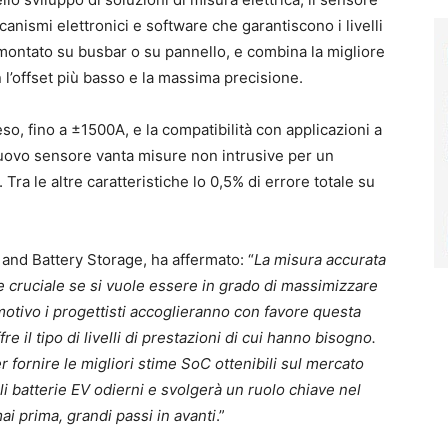
nismi elettronici e software che garantiscono i livelli
e montato su busbar o su pannello, e combina la migliore
n l’offset più basso e la massima precisione.
eso, fino a ±1500A, e la compatibilità con applicazioni a
uovo sensore vanta misure non intrusive per un
Tra le altre caratteristiche lo 0,5% di errore totale su
nd Battery Storage, ha affermato: “
La misura accurata
tore cruciale se si vuole essere in grado di massimizzare
 motivo i progettisti accoglieranno con favore questa
e il tipo di livelli di prestazioni di cui hanno bisogno.
er fornire le migliori stime SoC ottenibili sul mercato
ali batterie EV odierni e svolgerà un ruolo chiave nel
mai prima, grandi passi in avanti
.”