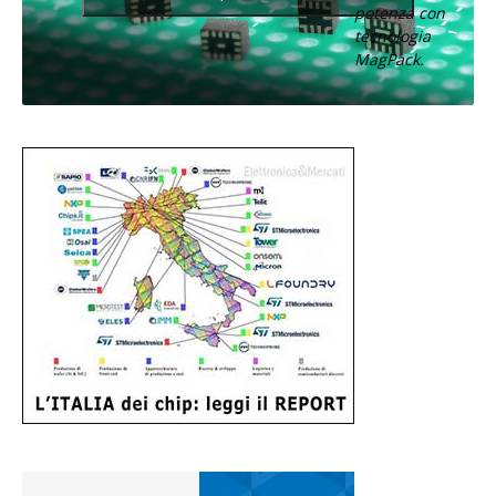
potenza con
tecnologia
MagPack.