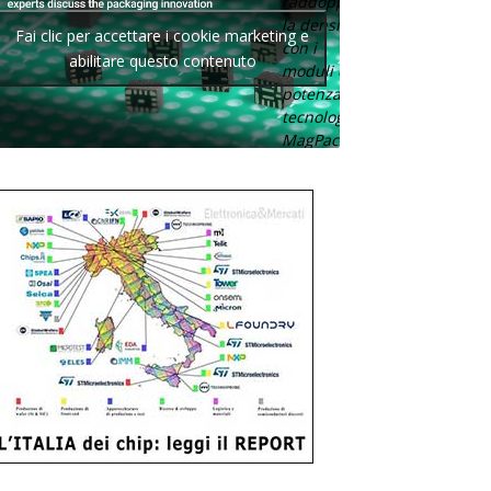
raddoppia
la densità
Fai clic per accettare i cookie marketing e
con i
abilitare questo contenuto
moduli di
potenza con
tecnologia
MagPack.