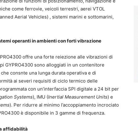
erazione di funzioni di posizionamento, navigazione e
miche come ferrovie, veicoli terrestri, aerei VTOL
nned Aerial Vehicles) , sistemi marini e sottomarini,
temi operanti in ambienti con forti vibrazione
GYPRO4300 offre una forte reiezione alle vibrazioni di
oscopi GYPRO4300 sono alloggiati in un contenitore
d che consnte una lunga durata operativa e di
mità ai severi requisiti di ciclo termico delle
 programmata con un’interfaccia SPI digitale a 24 bit per
igation Systems
), IMU (
Inertial Measurement Units
) e
stems
). Per ridurre al minimo l’accoppiamento incrociato
YPRO4300 è disponibile in 3 gamme di frequenza.
affidabilità