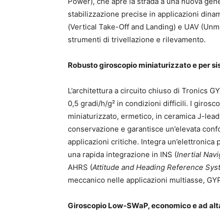
Power), che apre la strada a una nuova gen
stabilizzazione precise in applicazioni dina
(Vertical Take-Off and Landing) e UAV (Unma
strumenti di trivellazione e rilevamento.
Robusto giroscopio miniaturizzato e per sis
L’architettura a circuito chiuso di Tronics 
0,5 gradi/h/g² in condizioni difficili. I gir
miniaturizzato, ermetico, in ceramica J-lea
conservazione e garantisce un’elevata confor
applicazioni critiche. Integra un’elettronica
una rapida integrazione in INS (
Inertial Nav
AHRS (
Attitude and Heading Reference Sy
meccanico nelle applicazioni multiasse, G
Giroscopio Low-SWaP, economico e ad alta 