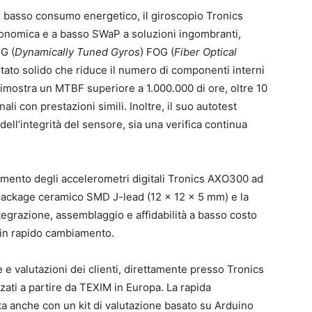
al basso consumo energetico, il giroscopio Tronics
conomica e a basso SWaP a soluzioni ingombranti,
G (
Dynamically Tuned Gyros
) FOG (
Fiber Optical
 stato solido che riduce il numero di componenti interni
mostra un MTBF superiore a 1.000.000 di ore, oltre 10
li con prestazioni simili. Inoltre, il suo autotest
 dell’integrità del sensore, sia una verifica continua
ento degli accelerometri digitali Tronics AXO300 ad
 package ceramico SMD J-lead (12 x 12 x 5 mm) e la
ntegrazione, assemblaggio e affidabilità a basso costo
 in rapido cambiamento.
 valutazioni dei clienti, direttamente presso Tronics
zzati a partire da TEXIM in Europa. La rapida
ta anche con un kit di valutazione basato su Arduino