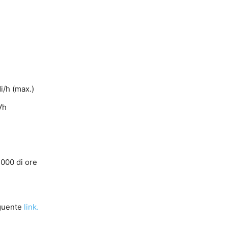
di/h (max.)
√h
.000 di ore
eguente
link.