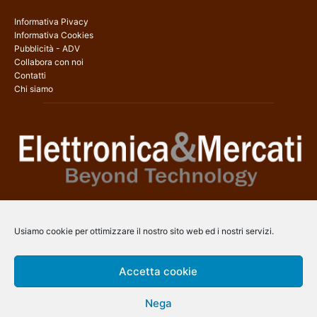
Informativa Pivacy
Informativa Cookies
Pubblicità - ADV
Collabora con noi
Contatti
Chi siamo
Elettronica & Mercati è il sito web dedicato a tutti gli aspetti
dell’elettronica professionale e dell’industria dei semiconduttori, con
Usiamo cookie per ottimizzare il nostro sito web ed i nostri servizi.
una copertura a 360° che coinvolge tecnologie, prodotti, mercati e
aziende.
Accetta cookie
Contatti:
info@arscommunication.it
Nega
SEGUICI