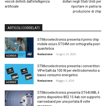
veicoli definiti dall’intelligenza
dollari negli Stati Uniti per
artificiale
riportare in patria la
produzione di chip
ARTICOLI CORRELATI
STMicroelectronics presenta il primo chip
mobile sicuro ST54M con crittografia post-
quantistica
Redazione
-
Giugno 25, 2026
AZIENDE
STMicroelectronics presenta i convertitori
VIPerGaN da 100 W per elettrodomestici a
basso consumo energetico
Redazione
-
Maggio 5, 2026
AZIENDE
STMicroelectronics presenta ST64UWB, il
primo dispositivo 802.15.4ab con supporto
narrowband per una portata 8 volte
maggiore