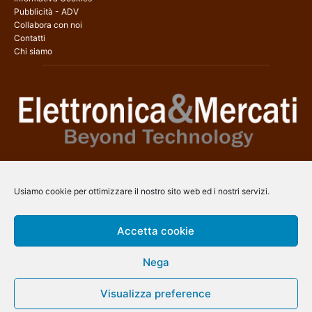
Pubblicità - ADV
Collabora con noi
Contatti
Chi siamo
Elettronica & Mercati è il sito web dedicato a tutti gli aspetti
dell’elettronica professionale e dell’industria dei semiconduttori, con
Usiamo cookie per ottimizzare il nostro sito web ed i nostri servizi.
una copertura a 360° che coinvolge tecnologie, prodotti, mercati e
aziende.
Accetta cookie
Contatti:
info@arscommunication.it
Nega
SEGUICI
Visualizza preference