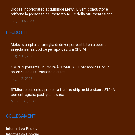
Diodes Incorporated acquisisce ElevATE Semiconductor e
rafforza la presenza nel mercato ATE e della strumentazione
Luglio 15, 2026
PRODOTTI
Melexis amplia la famiglia di driver per ventilatori a bobina
singola senza codice per applicazioni GPU AI
Luglio 16, 2026
OMRON presenta i nuovi relè SiC-MOSFET per applicazioni di
potenza ad alta tensione e di test
Luglio 2, 2026
STMicroelectronics presenta il primo chip mobile sicuro ST54M
con crittografia post-quantistica
Giugno 25, 2026
COLLEGAMENTI
Informativa Pivacy
Informativa Cookies