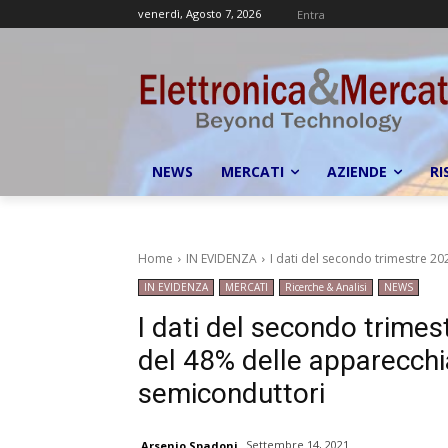
venerdì, Agosto 7, 2026
Entra
NEWS
MERCATI
AZIENDE
RI
Home
IN EVIDENZA
I dati del secondo trimestre 202
IN EVIDENZA
MERCATI
Ricerche & Analisi
NEWS
I dati del secondo trimes
del 48% delle apparecchi
semiconduttori
Settembre 14, 2021
Arsenio Spadoni