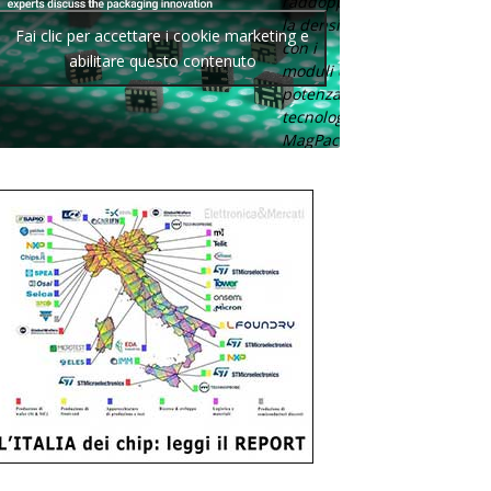
raddoppia
la densità
Fai clic per accettare i cookie marketing e
con i
abilitare questo contenuto
moduli di
potenza con
tecnologia
MagPack.