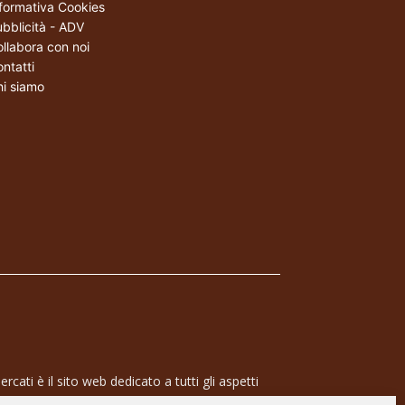
formativa Cookies
bblicità - ADV
llabora con noi
ntatti
i siamo
rcati è il sito web dedicato a tutti gli aspetti
 professionale e dell’industria dei semiconduttori,