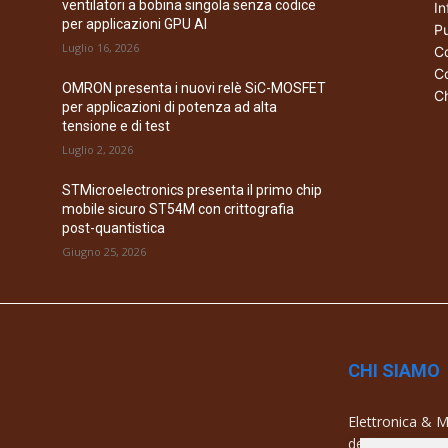
ventilatori a bobina singola senza codice
In
per applicazioni GPU AI
Pu
Luglio 16, 2026
Co
Co
OMRON presenta i nuovi relè SiC-MOSFET
Ch
per applicazioni di potenza ad alta
tensione e di test
Luglio 2, 2026
STMicroelectronics presenta il primo chip
mobile sicuro ST54M con crittografia
post-quantistica
Giugno 25, 2026
CHI SIAMO
Elettronica & Me
dell’elettronica