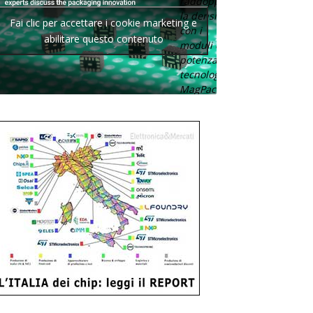
raddoppia
la densità
Fai clic per accettare i cookie marketing e
con i
abilitare questo contenuto
moduli di
potenza con
tecnologia
MagPack.