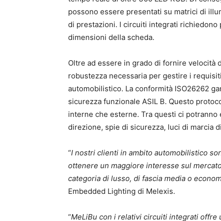
possono essere presentati su matrici di il
di prestazioni. I circuiti integrati richiedon
dimensioni della scheda.
Oltre ad essere in grado di fornire velocità 
robustezza necessaria per gestire i requisiti
automobilistico. La conformità ISO26262 gar
sicurezza funzionale ASIL B. Questo protocol
interne che esterne. Tra questi ci potranno 
direzione, spie di sicurezza, luci di marcia d
“
I nostri clienti in ambito automobilistico s
ottenere un maggiore interesse sul mercato pe
categoria di lusso, di fascia media o econo
Embedded Lighting di Melexis.
“
MeLiBu con i relativi circuiti integrati off