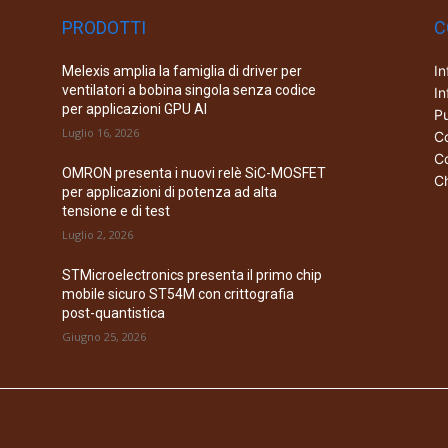
PRODOTTI
C
In
Melexis amplia la famiglia di driver per
ventilatori a bobina singola senza codice
In
per applicazioni GPU AI
Pu
Luglio 16, 2026
Co
Co
OMRON presenta i nuovi relè SiC-MOSFET
Ch
per applicazioni di potenza ad alta
tensione e di test
Luglio 2, 2026
STMicroelectronics presenta il primo chip
mobile sicuro ST54M con crittografia
post-quantistica
Giugno 25, 2026