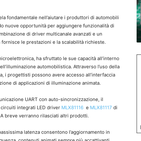
ela fondamentale nell’aiutare i produttori di automobili
do nuove opportunità per aggiungere funzionalità di
ombinazione di driver multicanale avanzati e un
fornisce le prestazioni e la scalabilità richieste.
croelettronica, ha sfruttato le sue capacità all’interno
ell’illuminazione automobilistica. Attraverso l’uso della
, i progettisti possono avere accesso all’interfaccia
zione di applicazioni di illuminazione animata.
municazione UART con auto-sincronizzazione, il
ircuiti integrati LED driver
MLX81116
e
MLX81117
di
 A breve verranno rilasciati altri prodotti.
 bassissima latenza consentono l’aggiornamento in
guenza, contenuti animati sempre più accattivanti