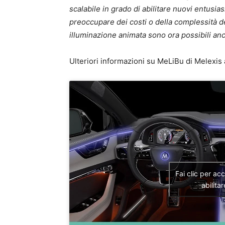
scalabile in grado di abilitare nuovi entusi
preoccupare dei costi o della complessità del
illuminazione animata sono ora possibili anc
Ulteriori informazioni su MeLiBu di Melexis 
Fai clic per ac
abilita