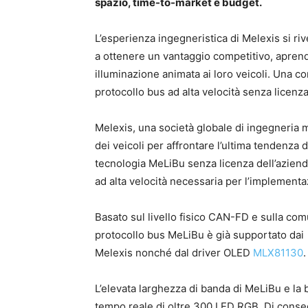
spazio, time-to-market e budget.
L’esperienza ingegneristica di Melexis si riv
a ottenere un vantaggio competitivo, apren
illuminazione animata ai loro veicoli. Una c
protocollo bus ad alta velocità senza licenza 
Melexis, una società globale di ingegneria mi
dei veicoli per affrontare l’ultima tendenza d
tecnologia MeLiBu senza licenza dell’azienda
ad alta velocità necessaria per l’implementa
Basato sul livello fisico CAN-FD e sulla co
protocollo bus MeLiBu è già supportato dai c
Melexis nonché dal driver OLED
MLX81130
.
L’elevata larghezza di banda di MeLiBu e la
tempo reale di oltre 300 LED RGB. Di conse