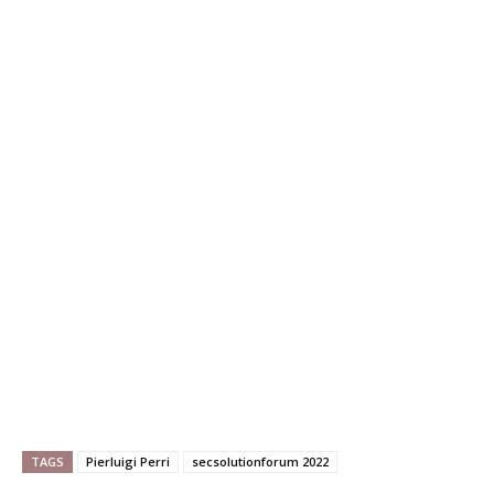
TAGS
Pierluigi Perri
secsolutionforum 2022