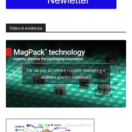
Video in evidenza
Texas
Instruments
raddoppia la
Fai clic per accettare i cookie marketing e
densità con i
moduli di
abilitare questo contenuto
potenza con
tecnologia
MagPack.