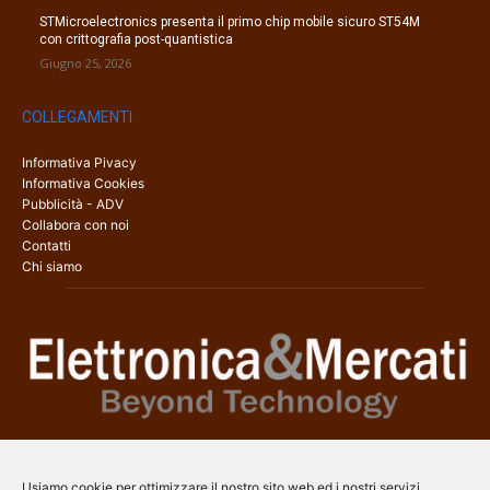
STMicroelectronics presenta il primo chip mobile sicuro ST54M
con crittografia post-quantistica
Giugno 25, 2026
COLLEGAMENTI
Informativa Pivacy
Informativa Cookies
Pubblicità - ADV
Collabora con noi
Contatti
Chi siamo
Elettronica & Mercati è il sito web dedicato a tutti gli aspetti
dell’elettronica professionale e dell’industria dei semiconduttori, con
Usiamo cookie per ottimizzare il nostro sito web ed i nostri servizi.