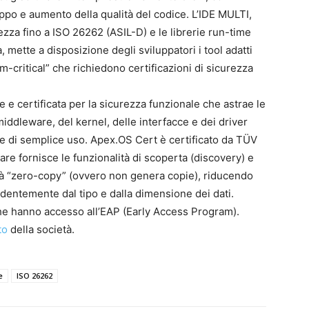
po e aumento della qualità del codice. L’IDE MULTI,
urezza fino a ISO 26262 (ASIL-D) e le librerie run-time
 mette a disposizione degli sviluppatori i tool adatti
m-critical” che richiedono certificazioni di sicurezza
e certificata per la sicurezza funzionale che astrae le
iddleware, del kernel, delle interfacce e dei driver
te e di semplice uso. Apex.OS Cert è certificato da TÜV
e fornisce le funzionalità di scoperta (discovery) e
tà “zero-copy” (ovvero non genera copie), riducendo
pendentemente dal tipo e dalla dimensione dei dati.
 che hanno accesso all’EAP (Early Access Program).
to
della società.
e
ISO 26262