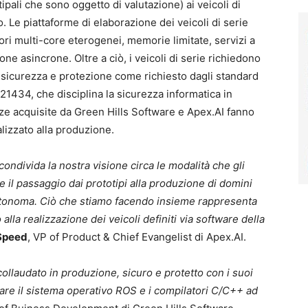
pali che sono oggetto di valutazione) ai veicoli di
 Le piattaforme di elaborazione dei veicoli di serie
i multi-core eterogenei, memorie limitate, servizi a
ione asincrone. Oltre a ciò, i veicoli di serie richiedono
, sicurezza e protezione come richiesto dagli standard
1434, che disciplina la sicurezza informatica in
ze acquisite da Green Hills Software e Apex.AI fanno
lizzato alla produzione.
ondivida la nostra visione circa le modalità che gli
 il passaggio dai prototipi alla produzione di domini
utonoma. Ciò che stiamo facendo insieme rappresenta
alla realizzazione dei veicoli definiti via software della
Speed
, VP of Product & Chief Evangelist di Apex.AI.
laudato in produzione, sicuro e protetto con i suoi
tare il sistema operativo ROS e i compilatori C/C++ ad