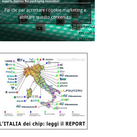
raddoppia
la densità
Fai clic per accettare i cookie marketing e
con i
abilitare questo contenuto
moduli di
potenza con
tecnologia
MagPack.