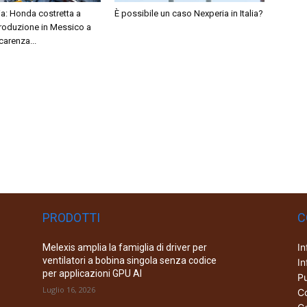
ia: Honda costretta a
È possibile un caso Nexperia in Italia?
produzione in Messico a
carenza...
PRODOTTI
C
In
Melexis amplia la famiglia di driver per
ventilatori a bobina singola senza codice
In
per applicazioni GPU AI
Pu
Luglio 16, 2026
Co