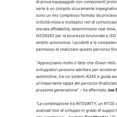
di prova equipaggiati con componenti prototi
serie è un compito sicuramente impegnativo.
sono un mix complesso formato da processor
criticità mista e molteplici reti di comunicaz
elevata affidabilità, determinismo real-time
ISO26262 per la sicurezza funzionale e ISO 2
ambito automotive. I prodotti e le competen
permesso di realizzare questo percorso fina
“
Apprezziamo molto il fatto che Green Hills c
sviluppatori possono adottare per accelerare
automotive, tra cui sistemi ADAS e guida a
un’importante tappa del percorso finalizzato 
prossima generazione
” – ha affermato
Joe 
“
La combinazione tra INTEGRITY, un RTOS col
avanzati tool di sviluppo in grado di suppor