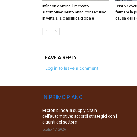
Infineon domina il mercato
Crisi Nexper
automotive: sesto anno consecutivo
fermare la 
in vetta alla classifica globale
causa della 
LEAVE A REPLY
Log in to leave a comment
IN PRIMO PIANO
Micron blinda la supply chain
dell’automotive: accordi strategici con i
giganti del settore
Luglio 17, 2026