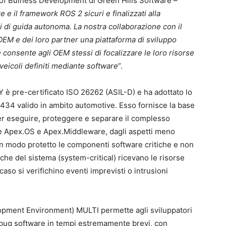
 of Buiness Development di Green Hills Software –
 e il framework ROS 2 sicuri e finalizzati alla
i di guida autonoma. La nostra collaborazione con il
OEM e dei loro partner una piattaforma di sviluppo
onsente agli OEM stessi di focalizzare le loro risorse
 veicoli definiti mediante software
”.
 è pre-certificato ISO 26262 (ASIL-D) e ha adottato lo
1434 valido in ambito automotive. Esso fornisce la base
per eseguire, proteggere e separare il complesso
me Apex.OS e Apex.Middleware, dagli aspetti meno
 in modo protetto le componenti software critiche e non
tiche del sistema (system-critical) ricevano le risorse
so si verifichino eventi imprevisti o intrusioni
elopment Environment) MULTI permette agli sviluppatori
i bug software in tempi estremamente brevi, con