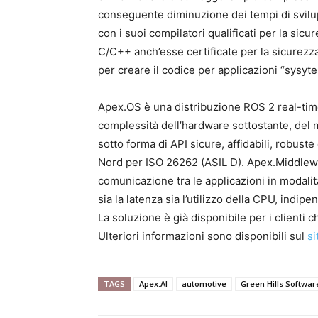
conseguente diminuzione dei tempi di svilup
con i suoi compilatori qualificati per la sic
C/C++ anch’esse certificate per la sicurezza,
per creare il codice per applicazioni “sysyte
Apex.OS è una distribuzione ROS 2 real-time 
complessità dell’hardware sottostante, del m
sotto forma di API sicure, affidabili, robus
Nord per ISO 26262 (ASIL D). Apex.Middlewar
comunicazione tra le applicazioni in modali
sia la latenza sia l’utilizzo della CPU, indi
La soluzione è già disponibile per i clienti
Ulteriori informazioni sono disponibili sul
si
TAGS
Apex.AI
automotive
Green Hills Softwar