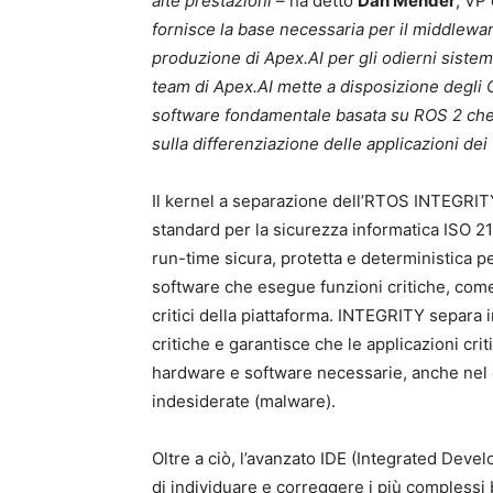
alte prestazioni
– ha detto
Dan Mender
, VP
fornisce la base necessaria per il middleware
produzione di Apex.AI per gli odierni sistem
team di Apex.AI mette a disposizione degli 
software fondamentale basata su ROS 2 che c
sulla differenziazione delle applicazioni dei
Il kernel a separazione dell’RTOS INTEGRITY
standard per la sicurezza informatica ISO 2
run-time sicura, protetta e deterministica 
software che esegue funzioni critiche, co
critici della piattaforma. INTEGRITY separa
critiche e garantisce che le applicazioni cri
hardware e software necessarie, anche nel ca
indesiderate (malware).
Oltre a ciò, l’avanzato IDE (Integrated Dev
di individuare e correggere i più compless