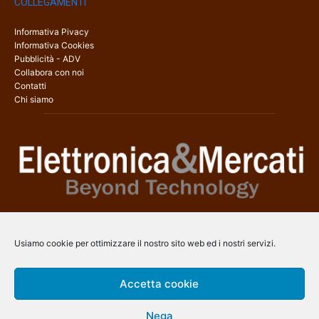
COLLEGAMENTI
Informativa Pivacy
Informativa Cookies
Pubblicità - ADV
Collabora con noi
Contatti
Chi siamo
Elettronica & Mercati è il sito web dedicato a tutti gli aspetti
dell’elettronica professionale e dell’industria dei semiconduttori, con
Usiamo cookie per ottimizzare il nostro sito web ed i nostri servizi.
una copertura a 360° che coinvolge tecnologie, prodotti, mercati e
aziende.
Accetta cookie
Contatti:
info@arscommunication.it
Nega