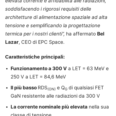
elevata corrente e affidabilità alle radiazioni,
soddisfacendo i rigorosi requisiti delle
architetture di alimentazione spaziale ad alta
tensione e semplificando la progettazione
termica per i nostri clienti”,
ha affermato
Bel
Lazar
, CEO di EPC Space.
Caratteristiche principali:
Funzionamento a 300 V
a LET = 63 MeV e
250 V a LET = 84,6 MeV
Il più basso
RDS
e Q
di qualsiasi FET
(ON)
G
GaN resistente alle radiazioni da 300 V
La corrente nominale più elevata
nella sua
classe di tensione