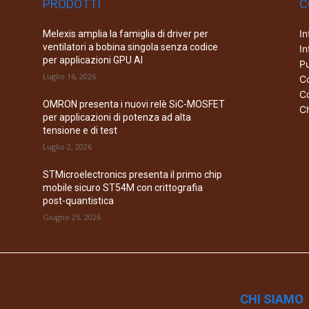
PRODOTTI
C
In
Melexis amplia la famiglia di driver per
ventilatori a bobina singola senza codice
In
per applicazioni GPU AI
Pu
Luglio 16, 2026
Co
Co
OMRON presenta i nuovi relè SiC-MOSFET
Ch
per applicazioni di potenza ad alta
tensione e di test
Luglio 2, 2026
STMicroelectronics presenta il primo chip
mobile sicuro ST54M con crittografia
post-quantistica
Giugno 25, 2026
CHI SIAMO