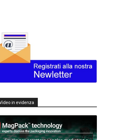
Video in evidenza
Texas
Instruments
raddoppia
la densità