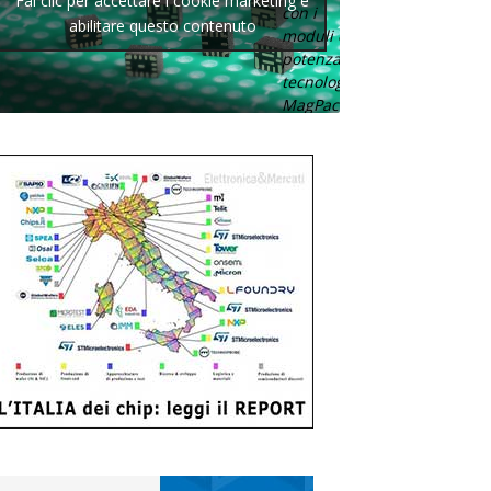
Fai clic per accettare i cookie marketing e
con i
abilitare questo contenuto
moduli di
potenza con
tecnologia
MagPack.