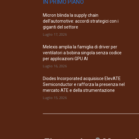
IN PRIMO PIANO
Micron blinda la supply chain
dell’automotive: accordi strategici con i
giganti del settore
Luglio 17, 2026
Melexis amplia la famiglia di driver per
ventilatori a bobina singola senza codice
per applicazioni GPU AI
Luglio 16, 2026
Diodes Incorporated acquisisce ElevATE
Semiconductor e rafforza la presenza nel
mercato ATE e della strumentazione
Luglio 15, 2026