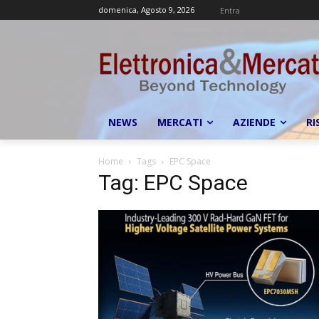
domenica, Agosto 9, 2026
Entra
NEWS
MERCATI
AZIENDE
RI
Home
Tags
EPC Space
Tag: EPC Space