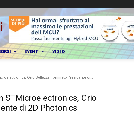
SORSE
EVENTI
VIDEO
icroelectronics, Orio Bellezza nominato Presidente di...
in STMicroelectronics, Orio
ente di 2D Photonics