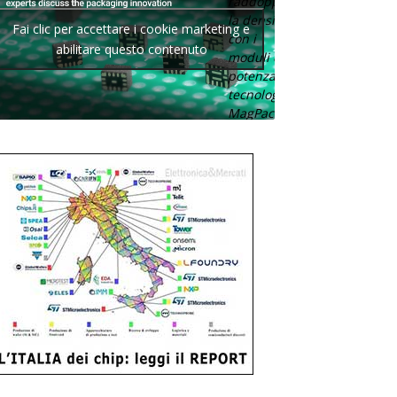
raddoppia
la densità
Fai clic per accettare i cookie marketing e
con i
abilitare questo contenuto
moduli di
potenza con
tecnologia
MagPack.