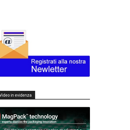
Video in evidenza
Texas
Instruments
raddoppia
la densità