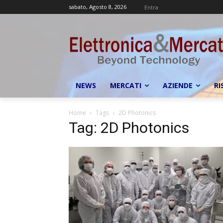
sabato, Agosto 8, 2026
Entra
NEWS
MERCATI
AZIENDE
RI
Home
Tags
2D Photonics
Tag: 2D Photonics