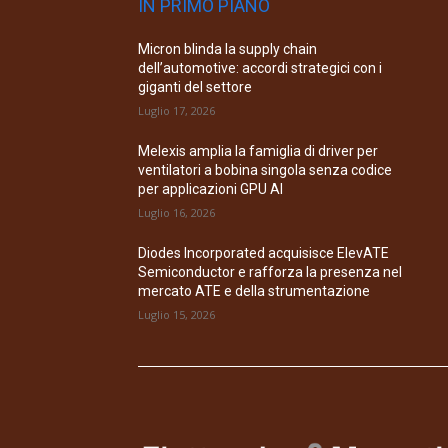
IN PRIMO PIANO
Micron blinda la supply chain
dell’automotive: accordi strategici con i
giganti del settore
Luglio 17, 2026
Melexis amplia la famiglia di driver per
ventilatori a bobina singola senza codice
per applicazioni GPU AI
Luglio 16, 2026
Diodes Incorporated acquisisce ElevATE
Semiconductor e rafforza la presenza nel
mercato ATE e della strumentazione
Luglio 15, 2026