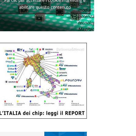
Fai clic per accettare i cookie marketing e
con i
abilitare questo contenuto
moduli di
potenza con
tecnologia
MagPack.