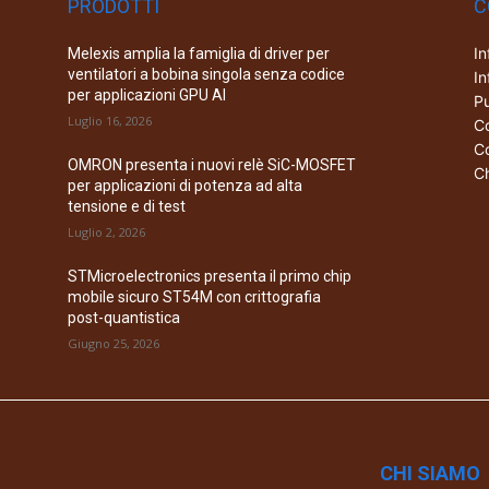
PRODOTTI
C
In
Melexis amplia la famiglia di driver per
ventilatori a bobina singola senza codice
In
per applicazioni GPU AI
Pu
Luglio 16, 2026
Co
Co
OMRON presenta i nuovi relè SiC-MOSFET
Ch
per applicazioni di potenza ad alta
tensione e di test
Luglio 2, 2026
STMicroelectronics presenta il primo chip
mobile sicuro ST54M con crittografia
post-quantistica
Giugno 25, 2026
CHI SIAMO