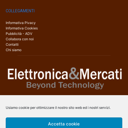
COLLEGAMENTI
Informativa Pivacy
Informativa Cookies
Pubblicità - ADV
Collabora con noi
Contatti
Chi siamo
Elettronica & Mercati è il sito web dedicato a tutti gli aspetti
dell’elettronica professionale e dell’industria dei semiconduttori, con
Usiamo cookie per ottimizzare il nostro sito web ed i nostri servizi.
una copertura a 360° che coinvolge tecnologie, prodotti, mercati e
aziende.
Accetta cookie
Contatti:
info@arscommunication.it