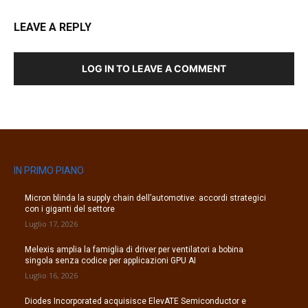
LEAVE A REPLY
LOG IN TO LEAVE A COMMENT
IN PRIMO PIANO
Micron blinda la supply chain dell’automotive: accordi strategici
con i giganti del settore
Luglio 17, 2026
Melexis amplia la famiglia di driver per ventilatori a bobina
singola senza codice per applicazioni GPU AI
Luglio 16, 2026
Diodes Incorporated acquisisce ElevATE Semiconductor e