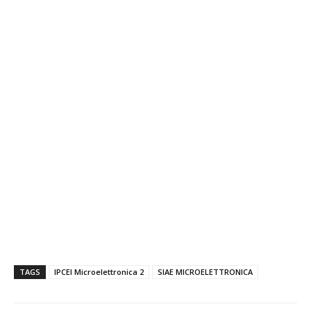
TAGS
IPCEI Microelettronica 2
SIAE MICROELETTRONICA