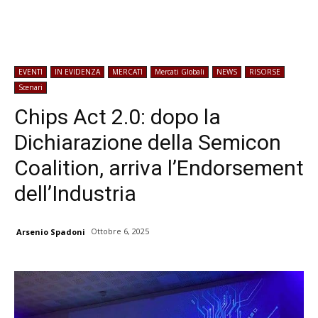
EVENTI
IN EVIDENZA
MERCATI
Mercati Globali
NEWS
RISORSE
Scenari
Chips Act 2.0: dopo la
Dichiarazione della Semicon
Coalition, arriva l’Endorsement
dell’Industria
Ottobre 6, 2025
Arsenio Spadoni