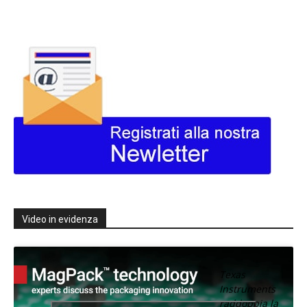
Video in evidenza
Texas
Instruments
raddoppia la