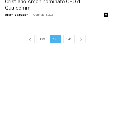
Cristiano Amon nominato CEO di
Qualcomm
Arsenio Spadoni
-
Gennaio 6, 2021
0
139
140
141