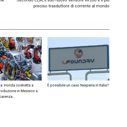
ink
Secondo LEM, il suo nuovo sensore IN 200 è il più
preciso trasduttore di corrente al mondo
ia: Honda costretta a
È possibile un caso Nexperia in Italia?
produzione in Messico a
carenza...