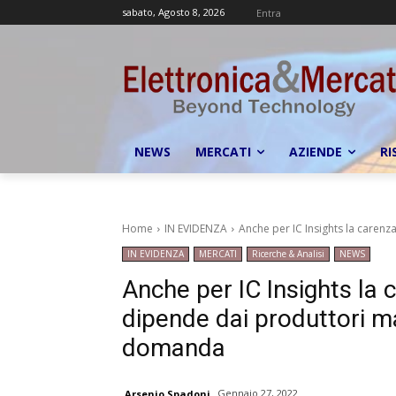
sabato, Agosto 8, 2026
Entra
NEWS
MERCATI
AZIENDE
RI
Home
IN EVIDENZA
Anche per IC Insights la carenz
IN EVIDENZA
MERCATI
Ricerche & Analisi
NEWS
Anche per IC Insights la 
dipende dai produttori ma
domanda
Gennaio 27, 2022
Arsenio Spadoni