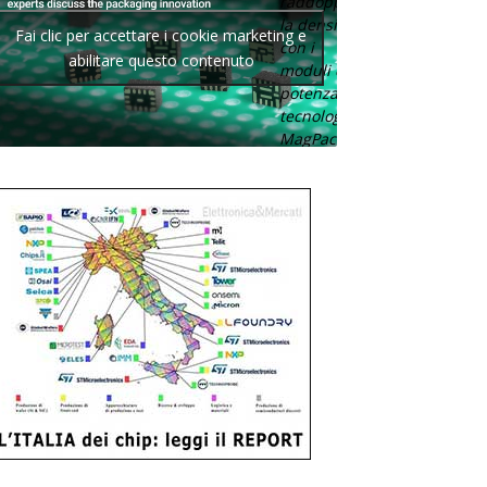
raddoppia
la densità
Fai clic per accettare i cookie marketing e
con i
abilitare questo contenuto
moduli di
potenza con
tecnologia
MagPack.