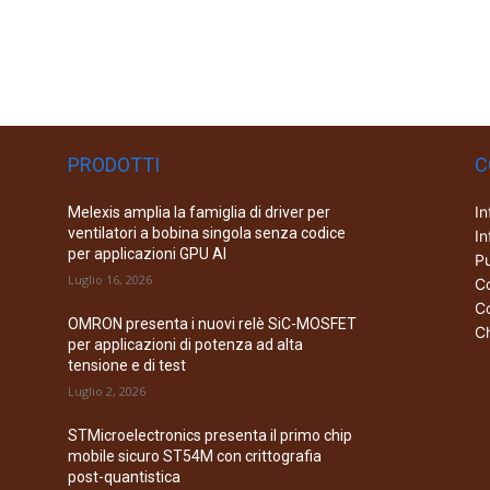
PRODOTTI
C
In
Melexis amplia la famiglia di driver per
ventilatori a bobina singola senza codice
In
per applicazioni GPU AI
Pu
Luglio 16, 2026
Co
Co
OMRON presenta i nuovi relè SiC-MOSFET
Ch
per applicazioni di potenza ad alta
tensione e di test
Luglio 2, 2026
STMicroelectronics presenta il primo chip
mobile sicuro ST54M con crittografia
post-quantistica