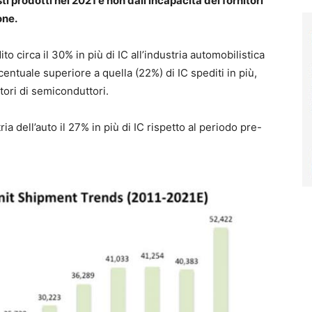
 prodotti nel 2021 e non dall’incapacità dei fornitori
one.
dito circa il 30% in più di IC all’industria automobilistica
centuale superiore a quella (22%) di IC spediti in più,
ori di semiconduttori.
ria dell’auto il 27% in più di IC rispetto al periodo pre-