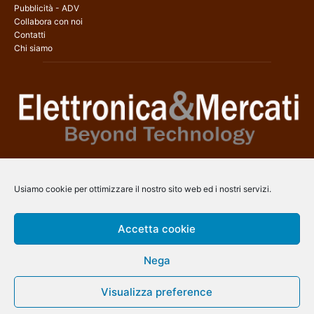
Pubblicità - ADV
Collabora con noi
Contatti
Chi siamo
Elettronica & Mercati è il sito web dedicato a tutti gli aspetti
dell’elettronica professionale e dell’industria dei semiconduttori, con
Usiamo cookie per ottimizzare il nostro sito web ed i nostri servizi.
una copertura a 360° che coinvolge tecnologie, prodotti, mercati e
aziende.
Accetta cookie
Contatti:
info@arscommunication.it
Nega
SEGUICI
Visualizza preference