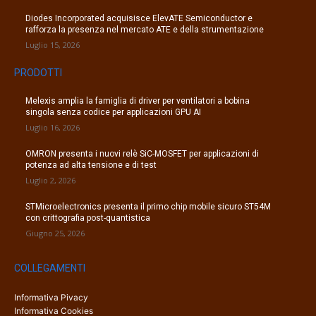
Diodes Incorporated acquisisce ElevATE Semiconductor e
rafforza la presenza nel mercato ATE e della strumentazione
Luglio 15, 2026
PRODOTTI
Melexis amplia la famiglia di driver per ventilatori a bobina
singola senza codice per applicazioni GPU AI
Luglio 16, 2026
OMRON presenta i nuovi relè SiC-MOSFET per applicazioni di
potenza ad alta tensione e di test
Luglio 2, 2026
STMicroelectronics presenta il primo chip mobile sicuro ST54M
con crittografia post-quantistica
Giugno 25, 2026
COLLEGAMENTI
Informativa Pivacy
Informativa Cookies