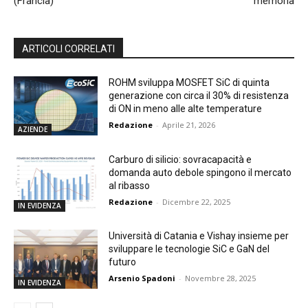
(Francia)
memoria
ARTICOLI CORRELATI
ROHM sviluppa MOSFET SiC di quinta
generazione con circa il 30% di resistenza
di ON in meno alle alte temperature
Redazione
-
Aprile 21, 2026
AZIENDE
Carburo di silicio: sovracapacità e
domanda auto debole spingono il mercato
al ribasso
Redazione
-
Dicembre 22, 2025
IN EVIDENZA
Università di Catania e Vishay insieme per
sviluppare le tecnologie SiC e GaN del
futuro
Arsenio Spadoni
-
Novembre 28, 2025
IN EVIDENZA