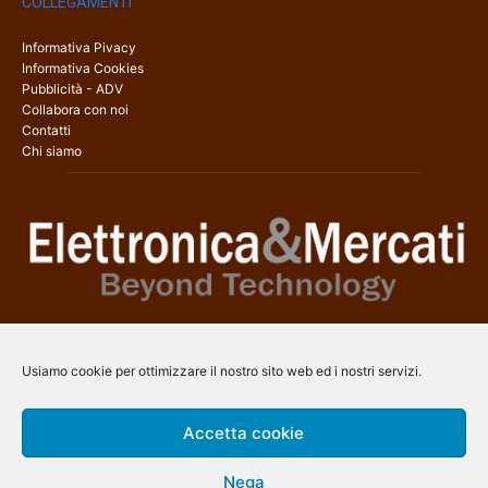
COLLEGAMENTI
Informativa Pivacy
Informativa Cookies
Pubblicità - ADV
Collabora con noi
Contatti
Chi siamo
Elettronica & Mercati è il sito web dedicato a tutti gli aspetti
dell’elettronica professionale e dell’industria dei semiconduttori, con
Usiamo cookie per ottimizzare il nostro sito web ed i nostri servizi.
una copertura a 360° che coinvolge tecnologie, prodotti, mercati e
aziende.
Accetta cookie
Contatti:
info@arscommunication.it
Nega