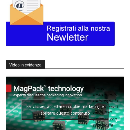
Video in evidenza
Texas
Instruments
raddoppia la
Fai clic per accettare i cookie marketing e
densità con i
moduli di
abilitare questo contenuto
potenza con
tecnologia