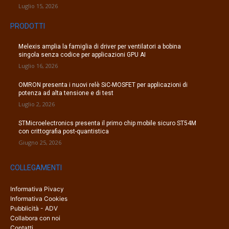
Luglio 15, 2026
PRODOTTI
Melexis amplia la famiglia di driver per ventilatori a bobina
singola senza codice per applicazioni GPU AI
Luglio 16, 2026
OMRON presenta i nuovi relè SiC-MOSFET per applicazioni di
potenza ad alta tensione e di test
Luglio 2, 2026
STMicroelectronics presenta il primo chip mobile sicuro ST54M
con crittografia post-quantistica
Giugno 25, 2026
COLLEGAMENTI
Informativa Pivacy
Informativa Cookies
Pubblicità - ADV
Collabora con noi
Contatti