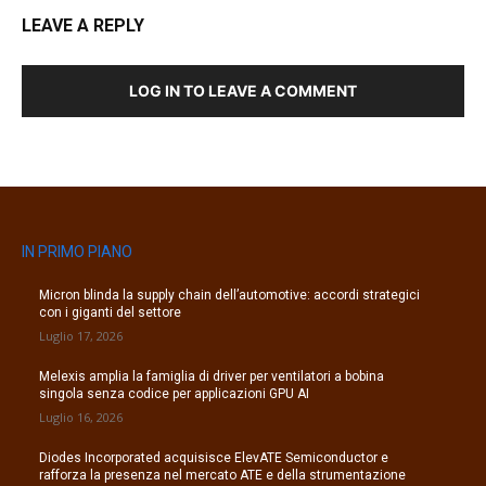
LEAVE A REPLY
LOG IN TO LEAVE A COMMENT
IN PRIMO PIANO
Micron blinda la supply chain dell’automotive: accordi strategici
con i giganti del settore
Luglio 17, 2026
Melexis amplia la famiglia di driver per ventilatori a bobina
singola senza codice per applicazioni GPU AI
Luglio 16, 2026
Diodes Incorporated acquisisce ElevATE Semiconductor e
rafforza la presenza nel mercato ATE e della strumentazione