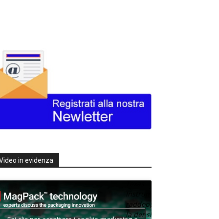
Video in evidenza
Texas
Instruments
raddoppia
la densità