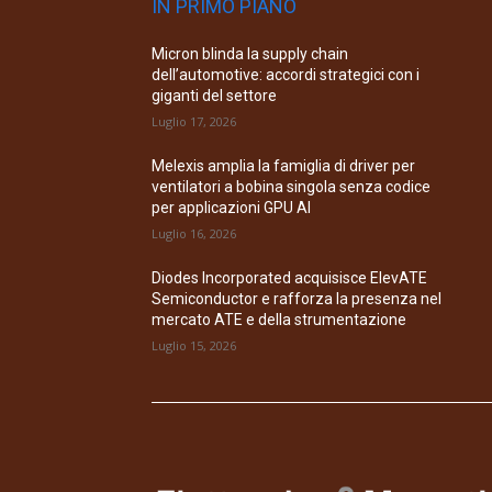
IN PRIMO PIANO
Micron blinda la supply chain
dell’automotive: accordi strategici con i
giganti del settore
Luglio 17, 2026
Melexis amplia la famiglia di driver per
ventilatori a bobina singola senza codice
per applicazioni GPU AI
Luglio 16, 2026
Diodes Incorporated acquisisce ElevATE
Semiconductor e rafforza la presenza nel
mercato ATE e della strumentazione
Luglio 15, 2026