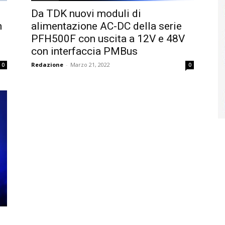
Da TDK nuovi moduli di
n
alimentazione AC-DC della serie
PFH500F con uscita a 12V e 48V
con interfaccia PMBus
Redazione
-
Marzo 21, 2022
0
0