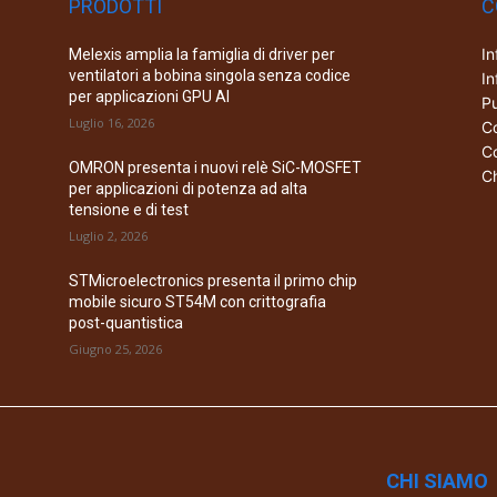
PRODOTTI
C
In
Melexis amplia la famiglia di driver per
ventilatori a bobina singola senza codice
In
per applicazioni GPU AI
Pu
Luglio 16, 2026
Co
Co
OMRON presenta i nuovi relè SiC-MOSFET
Ch
per applicazioni di potenza ad alta
tensione e di test
Luglio 2, 2026
STMicroelectronics presenta il primo chip
mobile sicuro ST54M con crittografia
post-quantistica
Giugno 25, 2026
CHI SIAMO