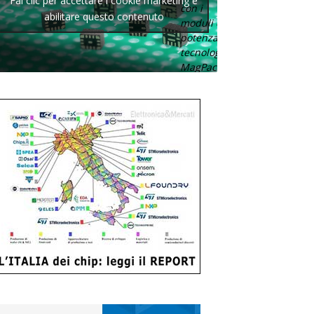
Fai clic per accettare i cookie marketing e
con i
abilitare questo contenuto
moduli di
potenza con
tecnologia
MagPack.