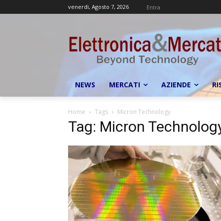
venerdì, Agosto 7, 2026
Entra
NEWS
MERCATI
AZIENDE
RI
Home
Tags
Micron Technology
Tag: Micron Technolog