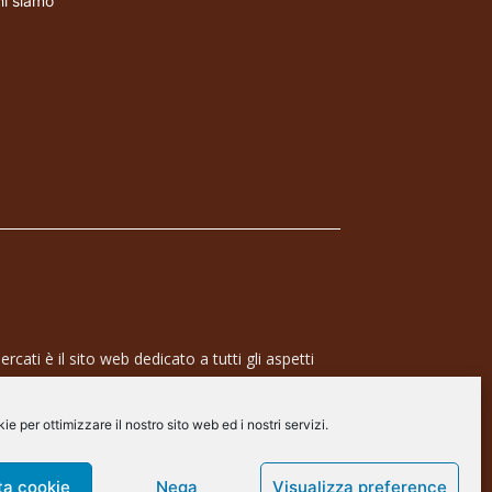
i siamo
rcati è il sito web dedicato a tutti gli aspetti
 professionale e dell’industria dei semiconduttori,
ra a 360° che coinvolge tecnologie, prodotti,
e per ottimizzare il nostro sito web ed i nostri servizi.
de.
arscommunication.it
ta cookie
Nega
Visualizza preference