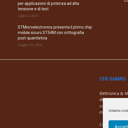
Ch
per applicazioni di potenza ad alta
tensione e di test
Luglio 2, 2026
STMicroelectronics presenta il primo chip
mobile sicuro ST54M con crittografia
post-quantistica
Giugno 25, 2026
CHI SIAMO
Elettronica & Me
dell’elettronica
con una copertu
Usiamo cooki
mercati e azien
Contatti:
info@
Accet