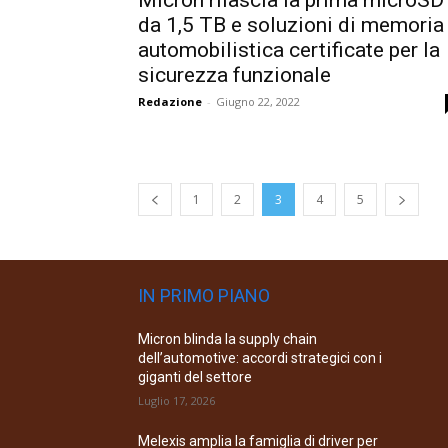
Micron rilascia la prima microSD
da 1,5 TB e soluzioni di memoria
automobilistica certificate per la
sicurezza funzionale
Redazione
-
Giugno 22, 2022
1
2
3
4
5
IN PRIMO PIANO
Micron blinda la supply chain
dell’automotive: accordi strategici con i
giganti del settore
Luglio 17, 2026
Melexis amplia la famiglia di driver per