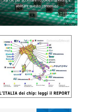
Fai clic per accettare i cookie marketing e
con i
abilitare questo contenuto
moduli di
potenza con
tecnologia
MagPack.