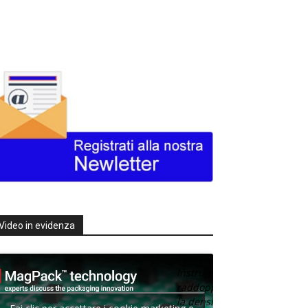
Video in evidenza
Texas
Instruments
raddoppia
la densità