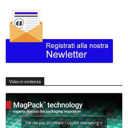
Video in evidenza
Texas
Instruments
raddoppia la
Fai clic per accettare i cookie marketing e
densità con i