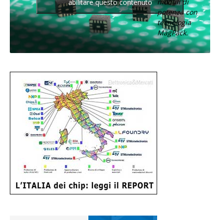
moduli di
abilitare questo contenuto
potenza con
tecnologia
MagPack.