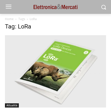
Home
Tags
LoRa
Tag: LoRa
Attualità