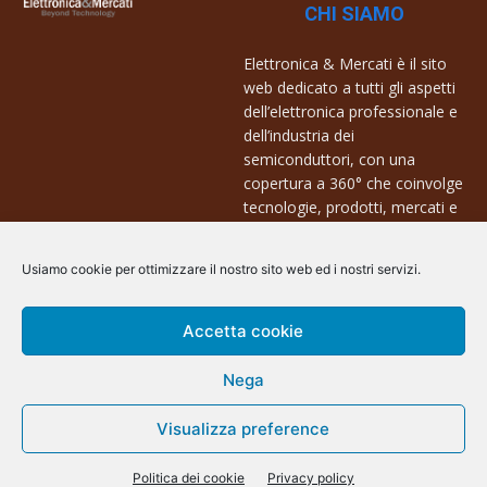
CHI SIAMO
Elettronica & Mercati è il sito
web dedicato a tutti gli aspetti
dell’elettronica professionale e
dell’industria dei
semiconduttori, con una
copertura a 360° che coinvolge
tecnologie, prodotti, mercati e
aziende.
Usiamo cookie per ottimizzare il nostro sito web ed i nostri servizi.
Contatti:
info@arscommunication.it
Accetta cookie
Nega
Visualizza preference
@ArsCommunication 2023
Politica dei cookie
Privacy policy