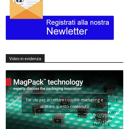
Video in evidenza
Texas
Instruments
raddoppia la
Fai clic per accettare i cookie marketing e
densità con i
moduli di
abilitare questo contenuto
potenza con
tecnologia
MagPack.