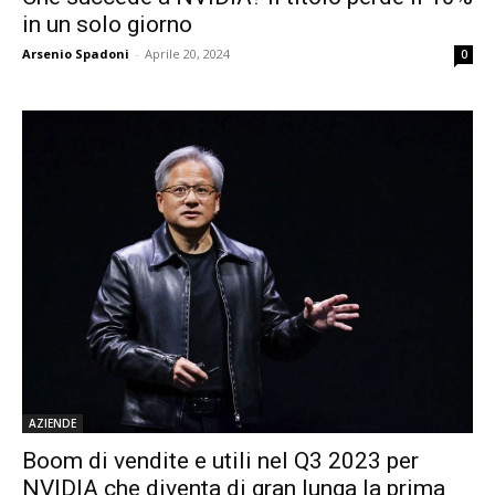
in un solo giorno
Arsenio Spadoni
-
Aprile 20, 2024
0
AZIENDE
Boom di vendite e utili nel Q3 2023 per
NVIDIA che diventa di gran lunga la prima