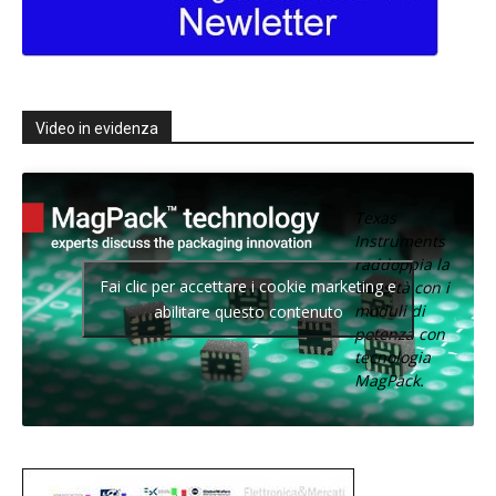
Video in evidenza
Texas
Instruments
raddoppia la
Fai clic per accettare i cookie marketing e
densità con i
moduli di
abilitare questo contenuto
potenza con
tecnologia
MagPack.