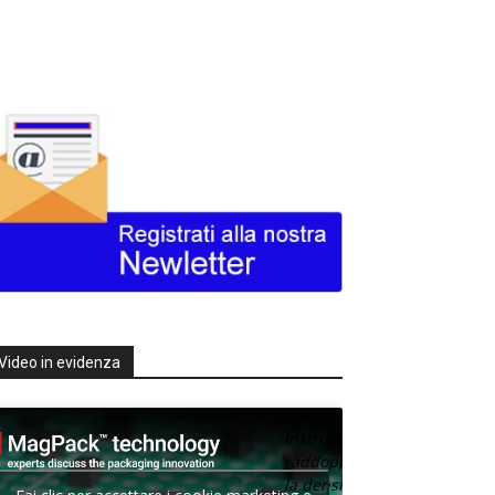
Video in evidenza
Texas
Instruments
raddoppia
la densità