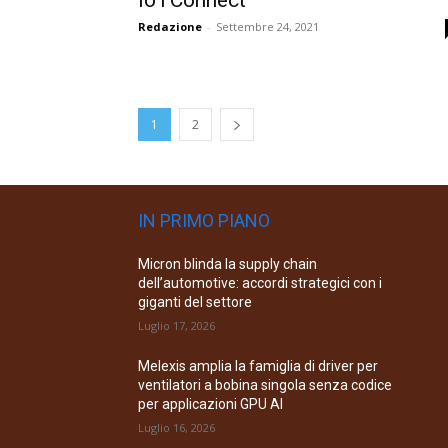
IoTConnect
Redazione
-
Settembre 24, 2021
1
2
IN PRIMO PIANO
Micron blinda la supply chain
dell’automotive: accordi strategici con i
giganti del settore
Luglio 17, 2026
Melexis amplia la famiglia di driver per
ventilatori a bobina singola senza codice
per applicazioni GPU AI
Luglio 16, 2026