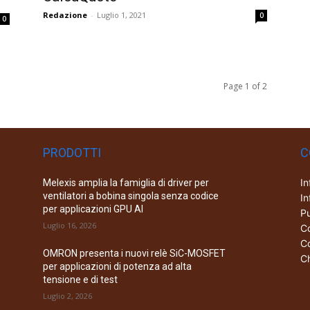
Redazione
-
Luglio 1, 2021
0
0
Page 1 of 2
PRODOTTI
C
In
Melexis amplia la famiglia di driver per
ventilatori a bobina singola senza codice
In
per applicazioni GPU AI
Pu
Luglio 16, 2026
Co
Co
OMRON presenta i nuovi relè SiC-MOSFET
Ch
per applicazioni di potenza ad alta
tensione e di test
Luglio 2, 2026