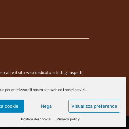
rcati è il sito web dedicato a tutti gli aspetti
 professionale e dell’industria dei semiconduttori,
ra a 360° che coinvolge tecnologie, prodotti,
e per ottimizzare il nostro sito web ed i nostri servizi.
de.
arscommunication.it
ta cookie
Nega
Visualizza preference
Politica dei cookie
Privacy policy