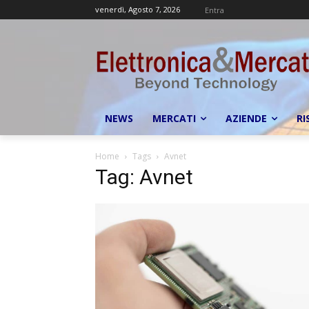
venerdì, Agosto 7, 2026
Entra
NEWS
MERCATI
AZIENDE
RI
Home
Tags
Avnet
Tag: Avnet