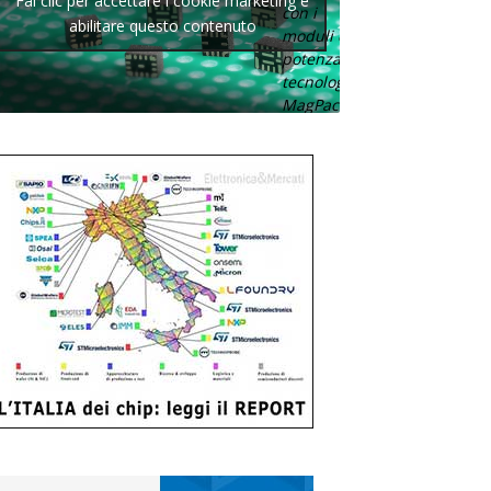
Fai clic per accettare i cookie marketing e
con i
abilitare questo contenuto
moduli di
potenza con
tecnologia
MagPack.