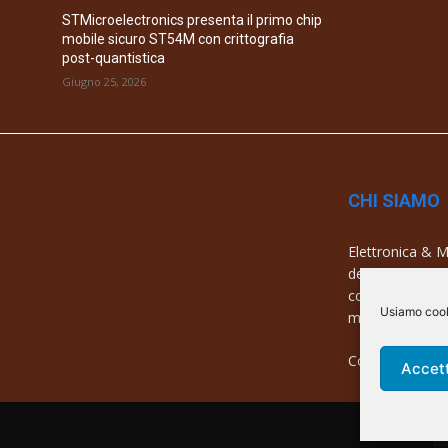
STMicroelectronics presenta il primo chip
mobile sicuro ST54M con crittografia
post-quantistica
Giugno 25, 2026
CHI SIAMO
Elettronica & Me
dell’elettronica
con una copertu
Usiamo cooki
mercati e azien
Contatti:
info@
Accet