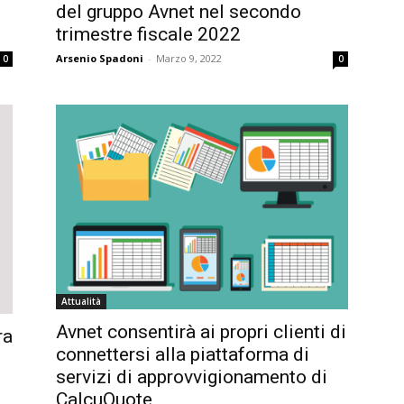
del gruppo Avnet nel secondo
trimestre fiscale 2022
Arsenio Spadoni
-
Marzo 9, 2022
0
0
Attualità
Avnet consentirà ai propri clienti di
ra
connettersi alla piattaforma di
servizi di approvvigionamento di
CalcuQuote