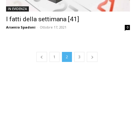
IN EVIDENZA
I fatti della settimana [41]
Arsenio Spadoni
-
Ottobre 17, 2021
0
1
2
3