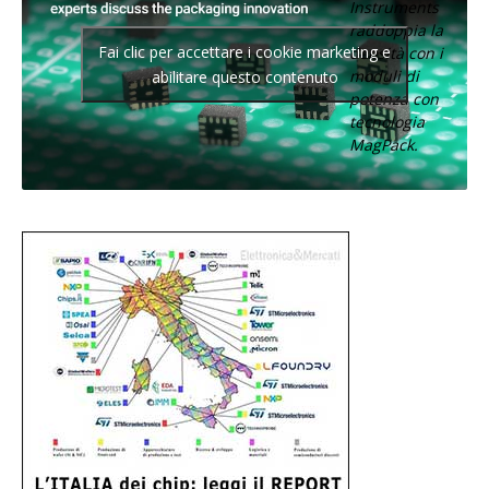
Instruments
raddoppia la
Fai clic per accettare i cookie marketing e
densità con i
moduli di
abilitare questo contenuto
potenza con
tecnologia
MagPack.