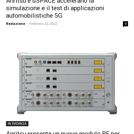
Anritsu e dSPACE accelerano la
simulazione e il test di applicazioni
automobilistiche 5G
Redazione
-
Febbraio 22, 2022
0
IN EVIDENZA
Anritsu presenta un nuovo modulo RF per