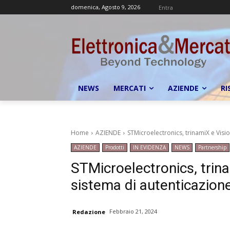
domenica, Agosto 9, 2026
Entra
NEWS
MERCATI
AZIENDE
RI
Home
AZIENDE
STMicroelectronics, trinamiX e ​​Vi
AZIENDE
Prodotti
IN EVIDENZA
NEWS
Partnership
STMicroelectronics, trina
sistema di autenticazion
Febbraio 21, 2024
Redazione