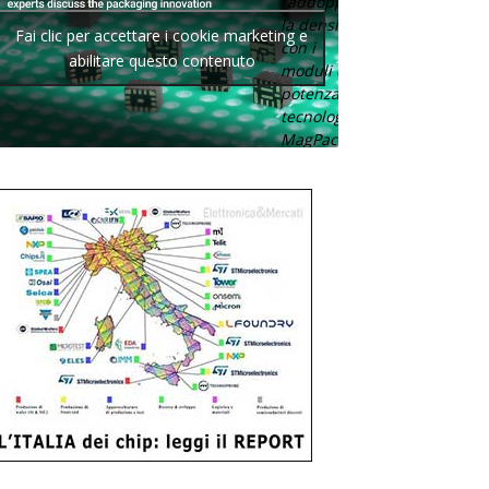
raddoppia
la densità
Fai clic per accettare i cookie marketing e
con i
abilitare questo contenuto
moduli di
potenza con
tecnologia
MagPack.