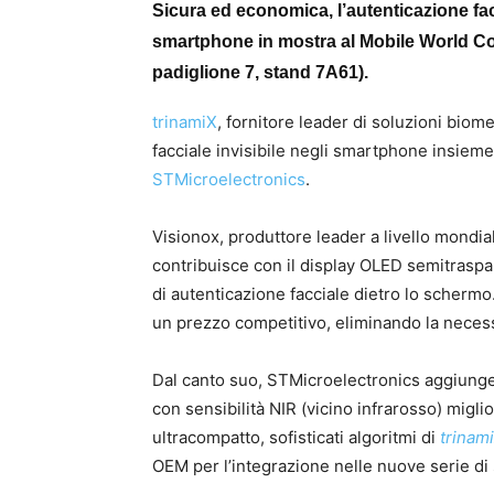
Sicura ed economica, l’autenticazione facc
smartphone in mostra al Mobile World Con
padiglione 7, stand 7A61).
trinamiX
, ​​fornitore leader di soluzioni bio
facciale invisibile negli smartphone insieme 
STMicroelectronics
.
Visionox, produttore leader a livello mondial
contribuisce con il display OLED semitraspa
di autenticazione facciale dietro lo schermo.
un prezzo competitivo, eliminando la necess
Dal canto suo, STMicroelectronics aggiung
con sensibilità NIR (vicino infrarosso) migl
ultracompatto, sofisticati algoritmi di
trinam
OEM per l’integrazione nelle nuove serie d