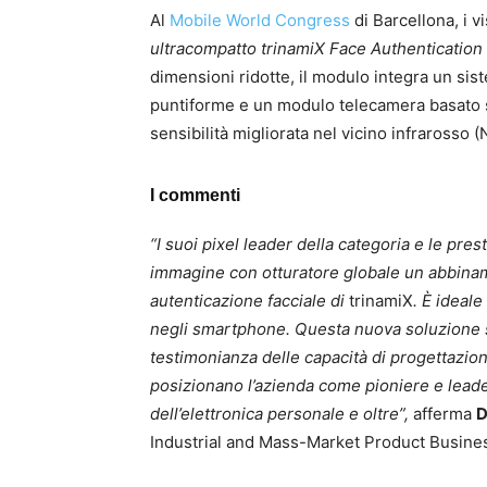
Al
Mobile World Congress
di Barcellona, ​​i
ultracompatto trinamiX Face Authentication
dimensioni ridotte, il modulo integra un s
puntiforme e un modulo telecamera basato s
sensibilità migliorata nel vicino infrarosso (
I commenti
“I suoi pixel leader della categoria e le pre
immagine con otturatore globale un abbiname
autenticazione facciale di
trinamiX
. È ideal
negli smartphone. Questa nuova soluzione sv
testimonianza delle capacità di progettazion
posizionano l’azienda come pioniere e leader
dell’elettronica personale e oltre”,
afferma
D
Industrial and Mass-Market Product Busines