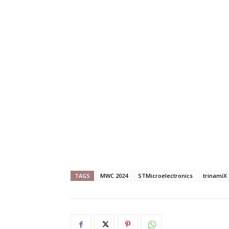
TAGS
MWC 2024
STMicroelectronics
trinamiX