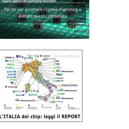
raddoppia
la densità
Fai clic per accettare i cookie marketing e
con i
abilitare questo contenuto
moduli di
potenza con
tecnologia
MagPack.