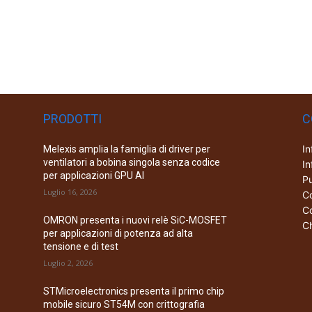
PRODOTTI
C
In
Melexis amplia la famiglia di driver per
ventilatori a bobina singola senza codice
In
per applicazioni GPU AI
Pu
Luglio 16, 2026
Co
Co
OMRON presenta i nuovi relè SiC-MOSFET
Ch
per applicazioni di potenza ad alta
tensione e di test
Luglio 2, 2026
STMicroelectronics presenta il primo chip
mobile sicuro ST54M con crittografia