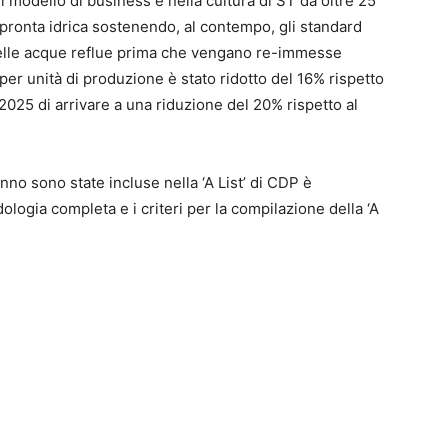
l modello di business e nella cultura di ST da oltre 25
pronta idrica sostenendo, al contempo, gli standard
 delle acque reflue prima che vengano re-immesse
per unità di produzione è stato ridotto del 16% rispetto
il 2025 di arrivare a una riduzione del 20% rispetto al
no sono state incluse nella ‘A List’ di CDP è
logia completa e i criteri per la compilazione della ‘A