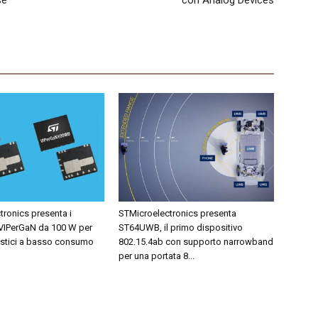
se
con Analog Devices
ronics presenta i
STMicroelectronics presenta
 VIPerGaN da 100 W per
ST64UWB, il primo dispositivo
stici a basso consumo
802.15.4ab con supporto narrowband
per una portata 8...