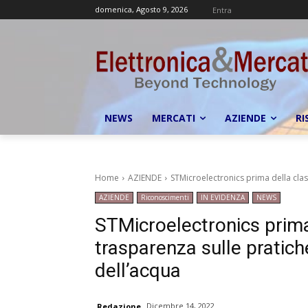
domenica, Agosto 9, 2026
Entra
NEWS
MERCATI
AZIENDE
RI
Home
AZIENDE
STMicroelectronics prima della class
AZIENDE
Riconoscimenti
IN EVIDENZA
NEWS
STMicroelectronics prima
trasparenza sulle pratich
dell’acqua
Dicembre 14, 2022
Redazione