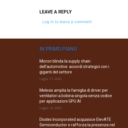
LEAVE A REPLY
Log in to leave a comment
IN PRIMO PIANO
Micron blinda la supply chain
dell’automotive: accordi strategici con i
giganti del settore
Luglio 17, 2026
Melexis amplia la famiglia di driver per
ventilatori a bobina singola senza codice
per applicazioni GPU AI
Luglio 16, 2026
Diodes Incorporated acquisisce ElevATE
Semiconductor e rafforza la presenza nel