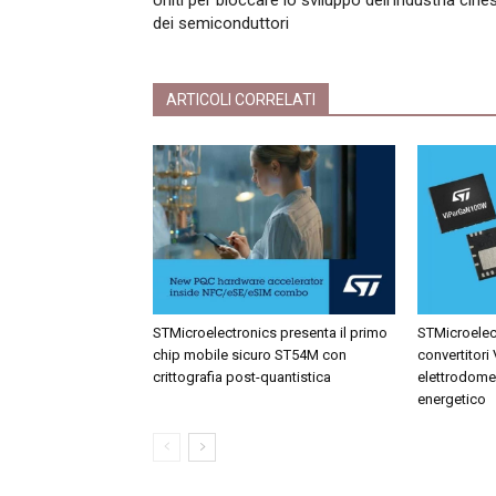
Uniti per bloccare lo sviluppo dell’industria cine
dei semiconduttori
ARTICOLI CORRELATI
STMicroelectronics presenta il primo
STMicroelect
chip mobile sicuro ST54M con
convertitori
crittografia post-quantistica
elettrodome
energetico