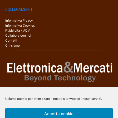
COLLEGAMENTI
Informativa Pivacy
Informativa Cookies
Pubblicità - ADV
Collabora con noi
Contatti
Chi siamo
Elettronica & Mercati è il sito web dedicato a tutti gli aspetti
dell’elettronica professionale e dell’industria dei semiconduttori, con
Usiamo cookie per ottimizzare il nostro sito web ed i nostri servizi.
una copertura a 360° che coinvolge tecnologie, prodotti, mercati e
aziende.
Accetta cookie
Contatti:
info@arscommunication.it