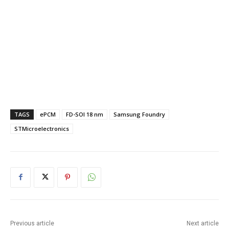
TAGS
ePCM
FD-SOI 18 nm
Samsung Foundry
STMicroelectronics
Previous article
Next article