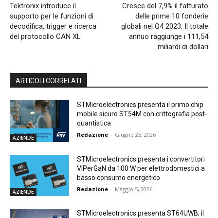
Tektronix introduce il
Cresce del 7,9% il fatturato
supporto per le funzioni di
delle prime 10 fonderie
decodifica, trigger e ricerca
globali nel Q4 2023. Il totale
del protocollo CAN XL
annuo raggiunge i 111,54
miliardi di dollari
ARTICOLI CORRELATI
STMicroelectronics presenta il primo chip
mobile sicuro ST54M con crittografia post-
quantistica
Redazione
-
Giugno 25, 2026
AZIENDE
STMicroelectronics presenta i convertitori
VIPerGaN da 100 W per elettrodomestici a
basso consumo energetico
Redazione
-
Maggio 5, 2026
AZIENDE
STMicroelectronics presenta ST64UWB, il