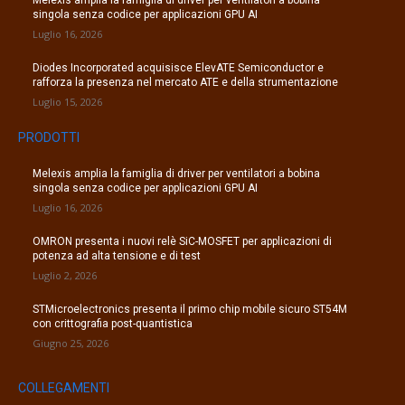
Melexis amplia la famiglia di driver per ventilatori a bobina
singola senza codice per applicazioni GPU AI
Luglio 16, 2026
Diodes Incorporated acquisisce ElevATE Semiconductor e
rafforza la presenza nel mercato ATE e della strumentazione
Luglio 15, 2026
PRODOTTI
Melexis amplia la famiglia di driver per ventilatori a bobina
singola senza codice per applicazioni GPU AI
Luglio 16, 2026
OMRON presenta i nuovi relè SiC-MOSFET per applicazioni di
potenza ad alta tensione e di test
Luglio 2, 2026
STMicroelectronics presenta il primo chip mobile sicuro ST54M
con crittografia post-quantistica
Giugno 25, 2026
COLLEGAMENTI