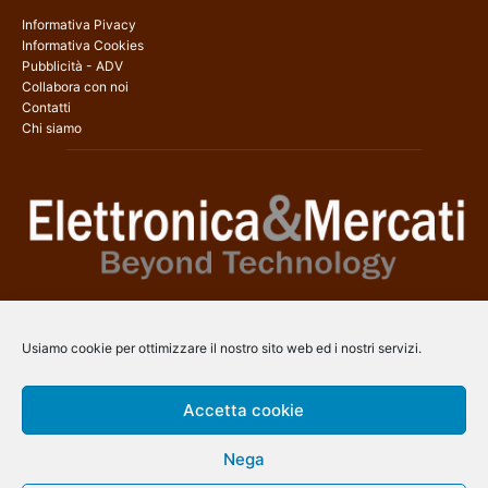
Informativa Pivacy
Informativa Cookies
Pubblicità - ADV
Collabora con noi
Contatti
Chi siamo
Elettronica & Mercati è il sito web dedicato a tutti gli aspetti
dell’elettronica professionale e dell’industria dei semiconduttori, con
Usiamo cookie per ottimizzare il nostro sito web ed i nostri servizi.
una copertura a 360° che coinvolge tecnologie, prodotti, mercati e
aziende.
Accetta cookie
Contatti:
info@arscommunication.it
Nega
SEGUICI