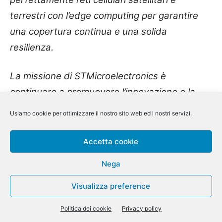
terrestri con l’edge computing per garantire
una copertura continua e una solida
resilienza.
La missione di STMicroelectronics è
continuare a promuovere l’innovazione e la
collaborazione per supportare la crescente
Usiamo cookie per ottimizzare il nostro sito web ed i nostri servizi.
domanda di miniaturizzazione, resilienza,
interoperabilità e prestazioni per soddisfare i
Accetta cookie
requisiti in espansione dell’ecosistema LEO.”
Nega
Visualizza preference
Politica dei cookie
Privacy policy