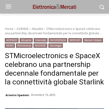
Home
AZIENDE
Attualità
STMicroelectronics e SpaceX celebrano
una partnership decennale fondamentale per la connettività globale...
AZIENDE
Attualità
Interviste
IN EVIDENZA
MERCATI
Mercati Globali
NEWS
Partnership
RISORSE
Tecnologie
STMicroelectronics e SpaceX
celebrano una partnership
decennale fondamentale per
la connettività globale Starlink
Dicembre 15, 2025
Arsenio Spadoni