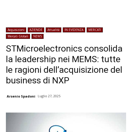
Acquisizioni
AZIENDE
Attualità
IN EVIDENZA
MERCATI
Mercati Globali
NEWS
STMicroelectronics consolida
la leadership nei MEMS: tutte
le ragioni dell’acquisizione del
business di NXP
Luglio 27, 2025
Arsenio Spadoni