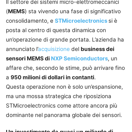
Il settore dei sistemi micro-elettromeccanici
(
MEMS
) sta vivendo una fase di significativo
consolidamento, e
STMicroelectronics
si è
posta al centro di questa dinamica con
un’operazione di grande portata. L’azienda ha
annunciato l’
acquisizione
del
business dei
sensori MEMS di
NXP Semiconductors
, un
affare che, secondo le stime, può arrivare fino
a
950 milioni di dollari in contanti
.
Questa operazione non è solo un’espansione,
ma una mossa strategica che riposiziona
STMicroelectronics come attore ancora più
dominante nel panorama globale dei sensori.
Un investimento da quasi un miliardo di