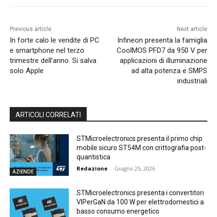
Previous article
Next article
In forte calo le vendite di PC
Infineon presenta la famiglia
e smartphone nel terzo
CoolMOS PFD7 da 950 V per
trimestre dell’anno. Si salva
applicazioni di illuminazione
solo Apple
ad alta potenza e SMPS
industriali
ARTICOLI CORRELATI
STMicroelectronics presenta il primo chip
mobile sicuro ST54M con crittografia post-
quantistica
Redazione
-
Giugno 25, 2026
AZIENDE
STMicroelectronics presenta i convertitori
VIPerGaN da 100 W per elettrodomestici a
basso consumo energetico