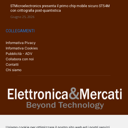
STMicroelectronics presenta il primo chip mobile sicuro ST54M
con crittografia post-quantistica
Giugno 25, 2026
COLLEGAMENTI
Informativa Pivacy
Informativa Cookies
Pubblicità - ADV
Collabora con noi
Contatti
Chi siamo
Elettronica & Mercati è il sito web dedicato a tutti gli aspetti
dell’elettronica professionale e dell’industria dei semiconduttori, con
Usiamo cookie per ottimizzare il nostro sito web ed i nostri servizi.