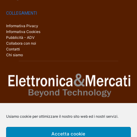
COLLEGAMENTI
Informativa Pivacy
Informativa Cookies
Pubblicità - ADV
Collabora con noi
Contatti
Chi siamo
Elettronica & Mercati è il sito web dedicato a tutti gli aspetti
dell’elettronica professionale e dell’industria dei semiconduttori, con
Usiamo cookie per ottimizzare il nostro sito web ed i nostri servizi.
una copertura a 360° che coinvolge tecnologie, prodotti, mercati e
aziende.
Accetta cookie
Contatti:
info@arscommunication.it