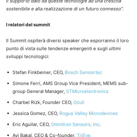
il supporto dato da queste tecnologie ad una crescita
sostenibile e alla realizzazione di un futuro connesso”.
I relatori del summit
Il Summit ospiterà diversi speaker che esporranno il loro
punto di vista sulle tendenze emergenti e sugli ultimi
sviluppi tecnologici:
Stefan Finkbeiner, CEO,
Bosch Sensortec
Simone Ferri, AMS Group Vice President, MEMS sub-
group General Manager,
STMicroelectronics
Charbel Rizk, Founder CEO,
Oculi
Jessica Gomez, CEO,
Rogue Valley Microdevices
Eric Aguilar, CEO,
Omnitron Sensors, Inc
.
Avi Bakal, CEO & Co-founder,
TriEye