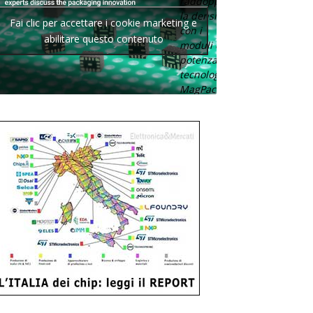
raddoppia
la densità
Fai clic per accettare i cookie marketing e
con i
abilitare questo contenuto
moduli di
potenza con
tecnologia
MagPack.