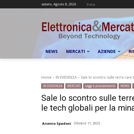
sabato, Agosto 8, 2026
Entra
NEWS
MERCATI
AZIENDE
RI
Home
IN EVIDENZA
Sale lo scontro sulle terre rare t
IN EVIDENZA
MERCATI
Leggi e provvedimenti
NEWS
Sale lo scontro sulle terr
le tech globali per la min
Ottobre 11, 2025
Arsenio Spadoni