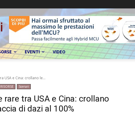
SORSE
EVENTI
VIDEO
ra USA e Cina: crollano le...
RISORSE
Scenari
e rare tra USA e Cina: crollano
accia di dazi al 100%