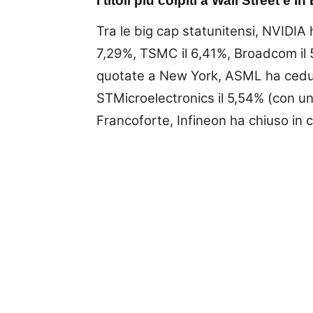
I titoli più colpiti a Wall Street e i
Tra le big cap statunitensi, NVIDIA
7,29%, TSMC il 6,41%, Broadcom il 5
quotate a New York, ASML ha ceduto
STMicroelectronics il 5,54% (con u
Francoforte, Infineon ha chiuso in 