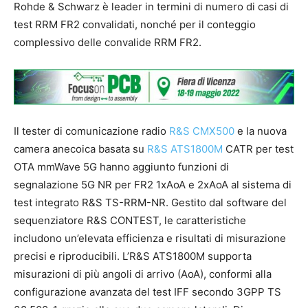
Rohde & Schwarz è leader in termini di numero di casi di
test RRM FR2 convalidati, nonché per il conteggio
complessivo delle convalide RRM FR2.
Il tester di comunicazione radio
R&S CMX500
e la nuova
camera anecoica basata su
R&S ATS1800M
CATR per test
OTA mmWave 5G hanno aggiunto funzioni di
segnalazione 5G NR per FR2 1xAoA e 2xAoA al sistema di
test integrato R&S TS-RRM-NR. Gestito dal software del
sequenziatore R&S CONTEST, le caratteristiche
includono un’elevata efficienza e risultati di misurazione
precisi e riproducibili. L’R&S ATS1800M supporta
misurazioni di più angoli di arrivo (AoA), conformi alla
configurazione avanzata del test IFF secondo 3GPP TS