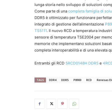
lunga storia nello sviluppo di soluzioni comp
Come parte di una
completa famiglia di solu
DDR5 è ottimizzato per funzionare perfettam
integrato di gestione dell’alimentazione
P89
TS5111
. Il nuovo RCD a temperatura industr
sensore di temperatura TSE2004 per memorie
memorie che implementano soluzioni basate
completa interoperabilità e di una elevata qu
Entrambi gli RCD
5RCD0148H DDR5
e
4RC
TAGS
DDR4
DDR5
P8900
RCD
Renesas El