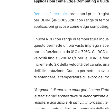
applicazioni come Edge Computing e Gui
Renesas Electronics
presenta i primi “regi
per DDR4 (4RCD0232K) con range di temperatu
applicazioni gravose come edge computing, au
I nuovi RCD con range di temperatura indu
questo permette un più vasto impiego rispet
norma funzionano da 0°C a 70°C. Gli RCD a
velocità fino a 5200 MT/s per le DDR5 e fino
incremento 2X della velocità del canale, un
dell’alimentazione. Questo permette lo svil
di estendere la temperatura di lavoro dei m
“
Segmenti di mercato emergenti come l’inte
le tradizionali architetture di elaborazion
resistere agli ambienti difficili in prossimità
vicepresidente e direttore generale della d