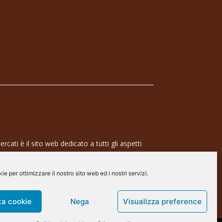
rcati è il sito web dedicato a tutti gli aspetti
 professionale e dell’industria dei semiconduttori,
ra a 360° che coinvolge tecnologie, prodotti,
e per ottimizzare il nostro sito web ed i nostri servizi.
de.
arscommunication.it
ta cookie
Nega
Visualizza preference