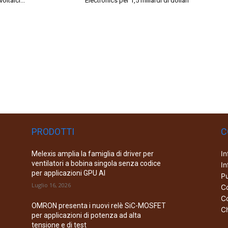
oltaici...
Electronics per 1,5 miliardi di dollari
PRODOTTI
C
In
Melexis amplia la famiglia di driver per
ventilatori a bobina singola senza codice
In
per applicazioni GPU AI
Pu
Luglio 16, 2026
Co
Co
OMRON presenta i nuovi relè SiC-MOSFET
Ch
per applicazioni di potenza ad alta
tensione e di test