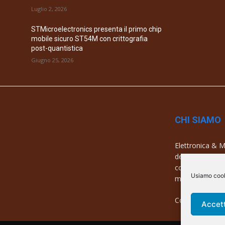
Luglio 2, 2026
STMicroelectronics presenta il primo chip
mobile sicuro ST54M con crittografia
post-quantistica
Giugno 25, 2026
CHI SIAMO
Elettronica & Me
dell’elettronica
con una copertu
Usiamo cooki
mercati e azien
Contatti:
info@
Accet