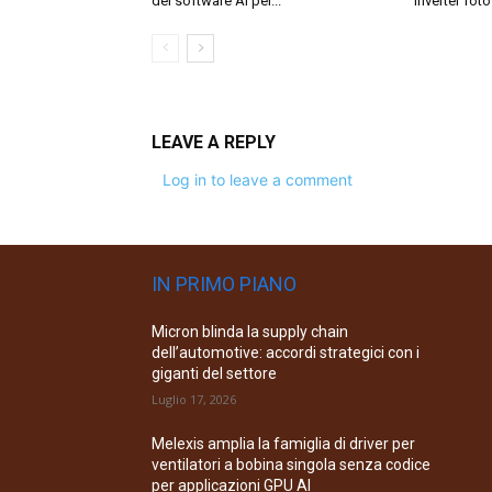
del software AI per...
inverter fotov
LEAVE A REPLY
Log in to leave a comment
IN PRIMO PIANO
Micron blinda la supply chain
dell’automotive: accordi strategici con i
giganti del settore
Luglio 17, 2026
Melexis amplia la famiglia di driver per
ventilatori a bobina singola senza codice
per applicazioni GPU AI