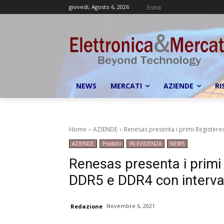
giovedì, Agosto 6, 2026
Entra
NEWS
MERCATI
AZIENDE
RI
Home
AZIENDE
Renesas presenta i primi Registere
AZIENDE
Prodotti
IN EVIDENZA
NEWS
Renesas presenta i primi
DDR5 e DDR4 con interval
Novembre 6, 2021
Redazione