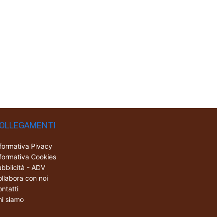
OLLEGAMENTI
formativa Pivacy
formativa Cookies
bblicità - ADV
llabora con noi
ntatti
i siamo