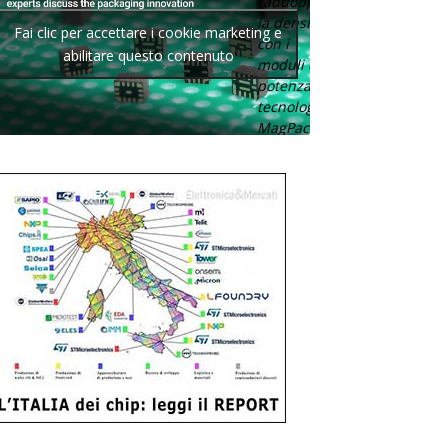
raddoppia
la densità
Fai clic per accettare i cookie marketing e
con i
abilitare questo contenuto
moduli di
potenza con
tecnologia
MagPack.