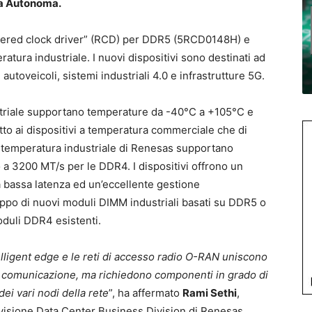
da Autonoma.
stered clock driver” (RCD) per DDR5 (5RCD0148H) e
ra industriale. I nuovi dispositivi sono destinati ad
toveicoli, sistemi industriali 4.0 e infrastrutture 5G.
striale supportano temperature da -40°C a +105°C e
to ai dispositivi a temperatura commerciale che di
 temperatura industriale di Renesas supportano
 a 3200 MT/s per le DDR4. I dispositivi offrono un
a bassa latenza ed un’eccellente gestione
uppo di nuovi moduli DIMM industriali basati su DDR5 o
oduli DDR4 esistenti.
lligent edge e le reti di accesso radio O-RAN uniscono
e e comunicazione, ma richiedono componenti in grado di
 dei vari nodi della rete
”, ha affermato
Rami Sethi
,
ivisione Data Center Business Division di Renesas.