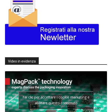
Video in evidenza
Texas
Instruments
raddoppia la
Fai clic per accettare i cookie marketing e
densità con i
moduli di
abilitare questo contenuto
potenza con