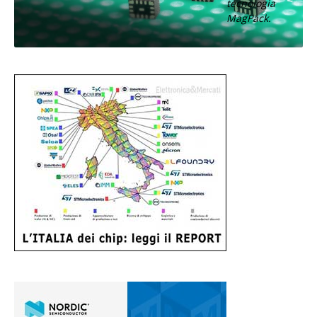
tecnologia
MagPack.